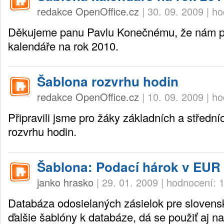
redakce OpenOffice.cz
|
30. 09. 2009
|
ho
Děkujeme panu Pavlu Konečnému, že nám po
kalendáře na rok 2010.
Šablona rozvrhu hodin
redakce OpenOffice.cz
|
10. 09. 2009
|
ho
Připravili jsme pro žáky základních a střední
rozvrhu hodin.
Šablona: Podací hárok v EUR
janko hrasko
|
29. 01. 2009
|
hodnocení: 
Databáza odosielaných zásielok pre slovens
ďalšie šablóny k databáze, dá se použiť aj n