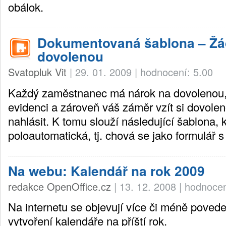
obálok.
Dokumentovaná šablona – Žá
dovolenou
Svatopluk Vit
|
29. 01. 2009
|
hodnocení: 5.00
Každý zaměstnanec má nárok na dovolenou, a
evidenci a zároveň váš záměr vzít si dovol
nahlásit. K tomu slouží následující šablona, k
poloautomatická, tj. chová se jako formulář s
Na webu: Kalendář na rok 2009
redakce OpenOffice.cz
|
13. 12. 2008
|
hodnocen
Na internetu se objevují více či méně poved
vytvoření kalendáře na příští rok.