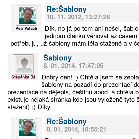
Re:Šablony
10. 11. 2012, 13:27:28
Dík, no já po tom ani nešel, šab
Petr Valach
jednom článku věnovat až časem a
potřebuju, už šablony mám léta stažené a v če
Šablony
8. 01. 2014, 17:47:05
Dobrý den! :) Chtěla jsem se zeptat
Štěpánka Bé
šablony na pozadí do prezentací d
prezentace na dějepis, češtinu apod. a chtěla 
existuje nějaká stránka kde jsou vyloženě tyto
stažení) ;) Díky
Re:Šablony
8. 01. 2014, 18:55:21