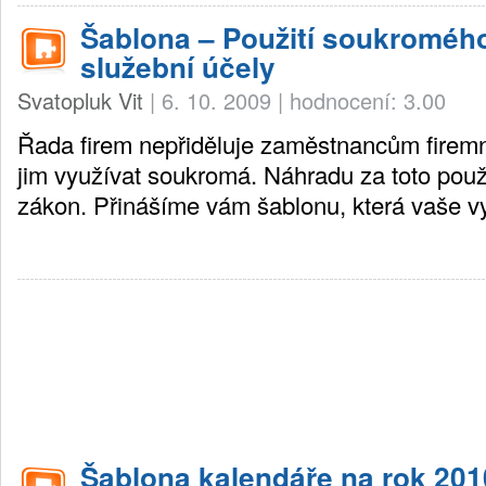
Šablona – Použití soukromého
služební účely
Svatopluk Vit
|
6. 10. 2009
|
hodnocení: 3.00
Řada firem nepřiděluje zaměstnancům firemn
jim využívat soukromá. Náhradu za toto použi
zákon. Přinášíme vám šablonu, která vaše v
Šablona kalendáře na rok 201