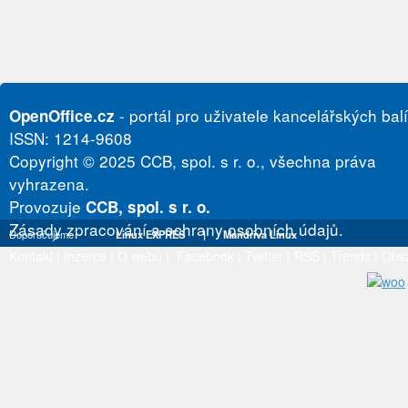
- portál pro uživatele kancelářských bal
OpenOffice.cz
ISSN: 1214-9608
Copyright © 2025 CCB, spol. s r. o., všechna práva
vyhrazena.
Provozuje
CCB, spol. s r. o.
Zásady zpracování a ochrany osobních údajů.
Doporučujeme
Linux EXPRES
|
Mandriva Linux
Kontakt
|
Inzerce
|
O webu
|
Facebook
|
Twitter
|
RSS
|
Trends
|
Obs