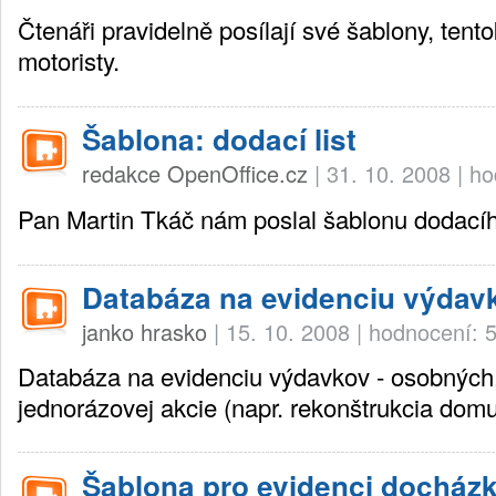
Čtenáři pravidelně posílají své šablony, tent
motoristy.
Šablona: dodací list
redakce OpenOffice.cz
|
31. 10. 2008
|
ho
Pan Martin Tkáč nám poslal šablonu dodacího
Databáza na evidenciu výdav
janko hrasko
|
15. 10. 2008
|
hodnocení: 
Databáza na evidenciu výdavkov - osobných,
jednorázovej akcie (napr. rekonštrukcia domu
Šablona pro evidenci docház