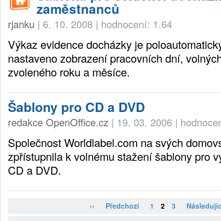
zaměstnanců
rjanku
|
6. 10. 2008
|
hodnocení: 1.64
Výkaz evidence docházky je poloautomatický 
nastaveno zobrazení pracovních dní, volných
zvoleného roku a měsíce.
Šablony pro CD a DVD
redakce OpenOffice.cz
|
19. 03. 2006
|
hodnocen
Společnost Worldlabel.com na svých domov
zpřístupnila k volnému stažení šablony pro v
CD a DVD.
‹‹
Předchozí
1
2
3
Následujíc