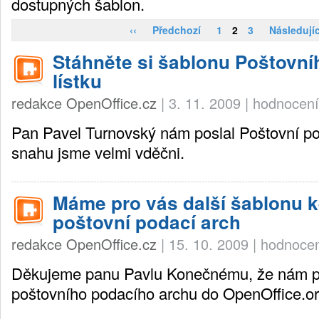
dostupných šablon.
‹‹
Předchozí
1
2
3
Následujíc
Stáhněte si šablonu Poštovn
lístku
redakce OpenOffice.cz
|
3. 11. 2009
|
hodnocení
Pan Pavel Turnovský nám poslal Poštovní pod
snahu jsme velmi vděčni.
Máme pro vás další šablonu ke
poštovní podací arch
redakce OpenOffice.cz
|
15. 10. 2009
|
hodnocen
Děkujeme panu Pavlu Konečnému, že nám po
poštovního podacího archu do OpenOffice.o