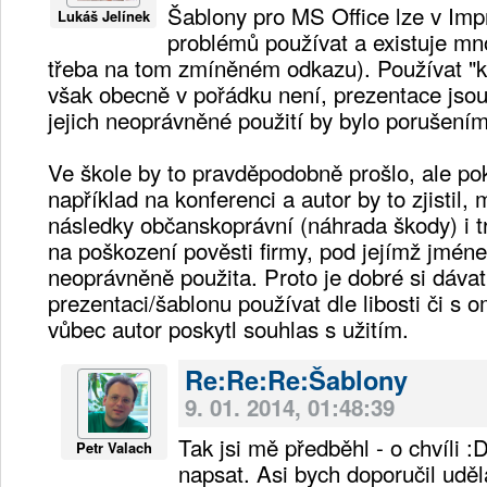
Šablony pro MS Office lze v Imp
Lukáš Jelínek
problémů používat a existuje mn
třeba na tom zmíněném odkazu). Používat "kt
však obecně v pořádku není, prezentace jsou
jejich neoprávněné použití by bylo porušením
Ve škole by to pravděpodobně prošlo, ale pok
například na konferenci a autor by to zjistil,
následky občanskoprávní (náhrada škody) i t
na poškození pověsti firmy, pod jejímž jmén
neoprávněně použita. Proto je dobré si dávat
prezentaci/šablonu používat dle libosti či s
vůbec autor poskytl souhlas s užitím.
Re:Re:Re:Šablony
9. 01. 2014, 01:48:39
Tak jsi mě předběhl - o chvíli :
Petr Valach
napsat. Asi bych doporučil uděla