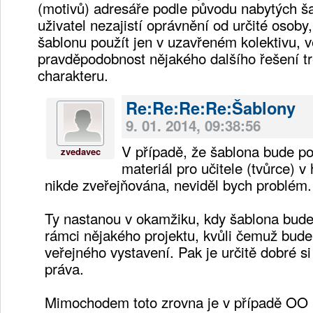
(motivů) adresáře podle původu nabytých ša
uživatel nezajistí oprávnění od určité osob
šablonu použít jen v uzavřeném kolektivu, 
pravděpodobnost nějakého dalšího řešení t
charakteru.
Re:Re:Re:Re:Šablony
9. 01. 2014, 09:38:56
V případě, že šablona bude po
zvedavec
materiál pro učitele (tvůrce) 
nikde zveřejňována, neviděl bych problém.
Ty nastanou v okamžiku, kdy šablona bud
rámci nějakého projektu, kvůli čemuž bude
veřejného vystavení. Pak je určitě dobré si
práva.
Mimochodem toto zrovna je v případě OO 