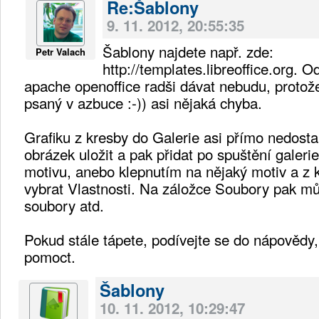
Re:Šablony
9. 11. 2012, 20:55:35
Šablony najdete např. zde:
Petr Valach
http://templates.libreoffice.org. 
apache openoffice radši dávat nebudu, proto
psaný v azbuce :-)) asi nějaká chyba.
Grafiku z kresby do Galerie asi přímo nedosta
obrázek uložit a pak přidat po spuštění galeri
motivu, anebo klepnutím na nějaký motiv a z 
vybrat Vlastnosti. Na záložce Soubory pak můž
soubory atd.
Pokud stále tápete, podívejte se do nápovědy
pomoct.
Šablony
10. 11. 2012, 10:29:47