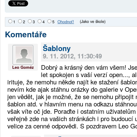
(Jako ve škole)
1
2
3
4
5
Komentáře
Šablony
9. 11. 2012, 11:30:49
Dobrý a krásný den vám všem! Jse
Leo Goméz
let spokojen s vaší verzí open..., a
irituje, že nemohu někde najít ke stažení šablo
nevím kde ajak stáhnu orázky do galerie v Ope
jen vědět, jak je možné, že se nemohu připojit
šablon atd. v hlavním menu na odkazu stáhnout
však víte oč jde. Poraďte i ostatním uživatelům
veřejně zde na vašich stránkách i pro budoucí 
velice za cenné odpovědi. S pozdravem Leo 