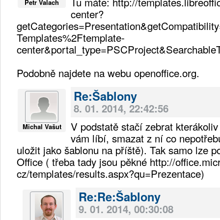
Tu máte: http://templates.libreoff
Petr Valach
center?
getCategories=Presentation&getCompatibilit
Templates%2Ftemplate-
center&portal_type=PSCProject&Searchable
Podobně najdete na webu openoffice.org.
Re:Šablony
8. 01. 2014, 22:42:56
V podstatě stačí zebrat kterákoli
Michal Vašut
vám líbí, smazat z ní co nepotřebu
uložit jako šablonu na příště). Tak samo lze p
Office ( třeba tady jsou pěkné http://office.mi
cz/templates/results.aspx?qu=Prezentace)
Re:Re:Šablony
9. 01. 2014, 00:30:08