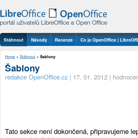
Stáhnout
Návody
Recenze
Co je OpenOffice | LibreOff
Otázky
Home
»
Stáhnout
»
Šablony
Šablony
redakce OpenOffice.cz
|
17. 01. 2012
|
hodnocen
Tato sekce není dokončená, připravujeme le