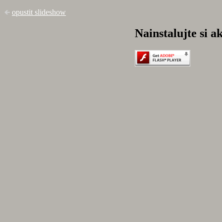
opustit slideshow
Nainstalujte si a