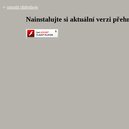
opustit slideshow
Nainstalujte si aktuální verzi pře