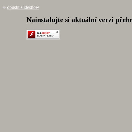
opustit slideshow
Nainstalujte si aktuální verzi pře