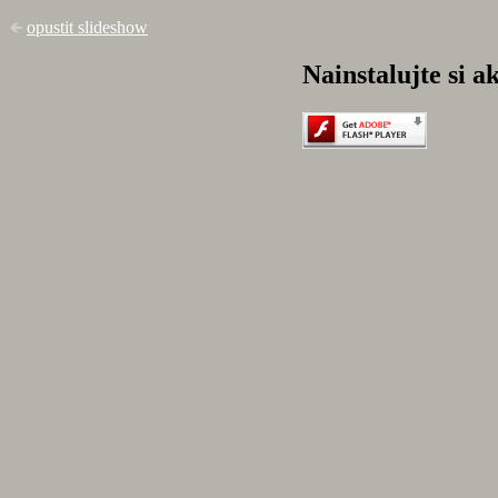
opustit slideshow
Nainstalujte si a