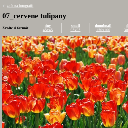
zpět na fotografii
07_cervene tulipany
tiny
small
thumbnail
d
Zvolte si formát
45x45
95x95
150x100
30