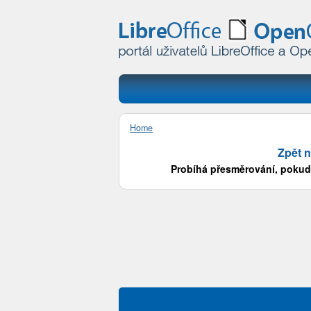
Home
Zpět n
Probíhá přesměrování, pokud