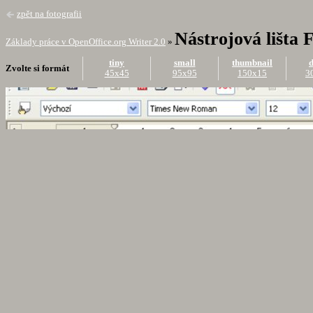
zpět na fotografii
Nástrojová lišta
Základy práce v OpenOffice.org Writer 2.0
»
tiny
small
thumbnail
d
Zvolte si formát
45x45
95x95
150x15
3