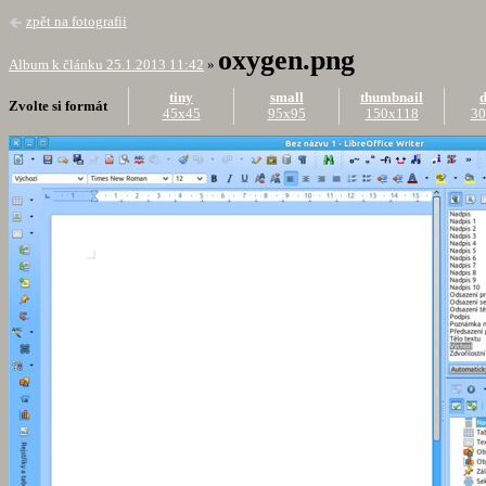
zpět na fotografii
oxygen.png
Album k článku 25.1.2013 11:42
»
tiny
small
thumbnail
d
Zvolte si formát
45x45
95x95
150x118
30