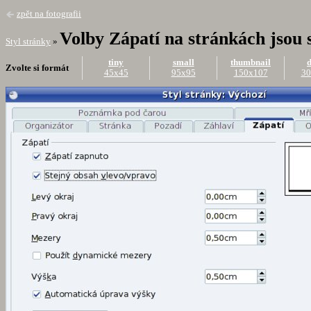
zpět na fotografii
Volby Zápatí na stránkách jsou 
Styl stránky
»
tiny
small
thumbnail
d
Zvolte si formát
45x45
95x95
150x107
30