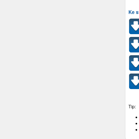
Ke s
Tip: