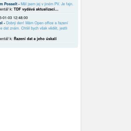
em Posselt -
Měl jsem jej v jiném PV. Je fajn.
entář k:
TDF vydává aktualizaci...
6-01-03 12:48:00
el -
Dobrý den! Mám Open office a řazení
e dat znám. Chtěl bych však vědět, jestli
entář k:
Řazení dat a jeho úskalí