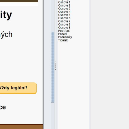
m OpenOffice.cz
Meet a girl from your city tonight
Don't settle for virtual
Find your perfect match for the night
vložení obrázku - VYŘEŠENO
Nahradit Vše nenahradí všechny kombinace
Poznámky pod čarou u LO 25.2
tisk na samolepící štítky VYŘEŠENO
Girls From Your City - Anonymous Casual...
Girls In Your Town - Anonymous Cacual...
Girls In Your Town - No Selfie - Anonymous...