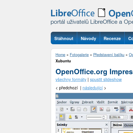
Stáhnout
Návody
Recenze
Co
Otázky
Home
»
Fotogalerie
»
Představení balíku
»
Op
Xubuntu
OpenOffice.org Impres
všechny formáty
|
spustit slideshow
<
předchozí |
následující
>