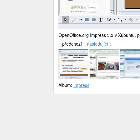
OpenOffice.org Impress 3.3 v Xubuntu, pr
<
předchozí |
následující
>
Album:
Impress