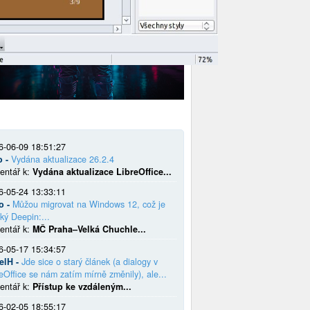
6-06-09 18:51:27
o -
Vydána aktualizace 26.2.4
entář k:
Vydána aktualizace LibreOffice...
6-05-24 13:33:11
o -
Můžou migrovat na Windows 12, což je
ký Deepin:...
entář k:
MČ Praha–Velká Chuchle...
6-05-17 15:34:57
elH -
Jde sice o starý článek (a dialogy v
eOffice se nám zatím mírně změnily), ale...
entář k:
Přístup ke vzdáleným...
6-02-05 18:55:17