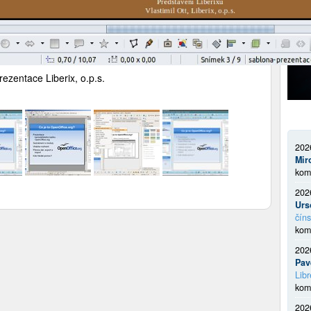
ezentace Liberix, o.p.s.
202
Mir
kom
202
Urs
číns
kom
202
Pav
Libr
kom
202