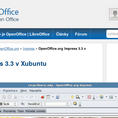
 je OpenOffice | LibreOffice
Články
Fórum
enOffice.org
»
Impress
»
OpenOffice.org Impress 3.3 v
s 3.3 v Xubuntu