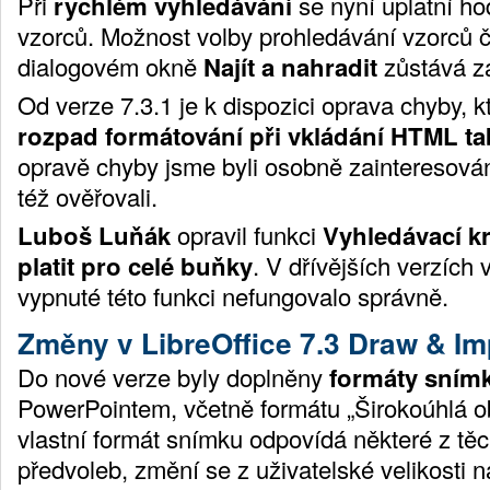
Při
rychlém vyhledávání
se nyní uplatní h
vzorců. Možnost volby prohledávání vzorců č
dialogovém okně
Najít a nahradit
zůstává z
Od verze 7.3.1 je k dispozici oprava chyby, 
rozpad formátování při vkládání HTML ta
opravě chyby jsme byli osobně zainteresován
též ověřovali.
Luboš Luňák
opravil funkci
Vyhledávací kr
platit pro celé buňky
. V dřívějších verzích 
vypnuté této funkci nefungovalo správně.
Změny v LibreOffice 7.3 Draw & I
Do nové verze byly doplněny
formáty sním
PowerPointem, včetně formátu „Širokoúhlá 
vlastní formát snímku odpovídá některé z tě
předvoleb, změní se z uživatelské velikosti 