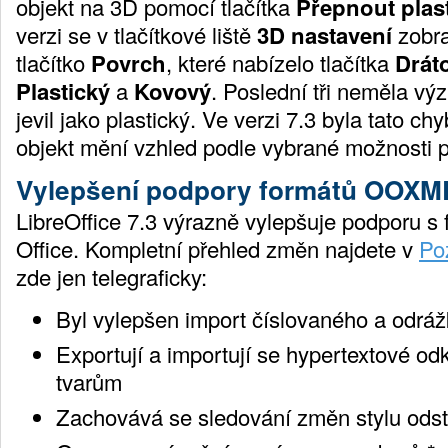
objekt na 3D pomocí tlačítka
Přepnout plas
verzi se v tlačítkové liště
3D nastavení
zobra
tlačítko
Povrch
, které nabízelo tlačítka
Drát
Plastický
a
Kovový
. Poslední tři neměla vý
jevil jako plastický. Ve verzi 7.3 byla tato c
objekt mění vzhled podle vybrané možnosti 
Vylepšení podpory formátů OOXM
LibreOffice 7.3 výrazně vylepšuje podporu s 
Office. Kompletní přehled změn najdete v
Po
zde jen telegraficky:
Byl vylepšen import číslovaného a odr
Exportují a importují se hypertextové od
tvarům
Zachovává se sledování změn stylu ods