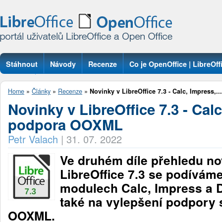
Stáhnout
Návody
Recenze
Co je OpenOffice | LibreOff
Otázky
Home
»
Články
»
Recenze
»
Novinky v LibreOffice 7.3 - Calc, Impress,...
Novinky v LibreOffice 7.3 - Calc
podpora OOXML
Petr Valach
|
31. 07. 2022
Ve druhém díle přehledu no
LibreOffice 7.3 se podívám
modulech Calc, Impress a 
také na vylepšení podpory 
OOXML.