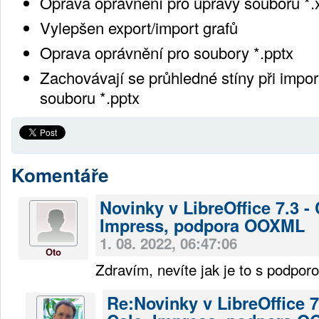
Oprava oprávnění pro úpravy souborů *.
Vylepšen export/import grafů
Oprava oprávnění pro soubory *.pptx
Zachovávají se průhledné stíny při impor
souboru *.pptx
Komentáře
Novinky v LibreOffice 7.3 - 
Impress, podpora OOXML
1. 08. 2022, 06:47:06
Oto
Zdravím, nevíte jak je to s podpo
Re:Novinky v LibreOffice 7