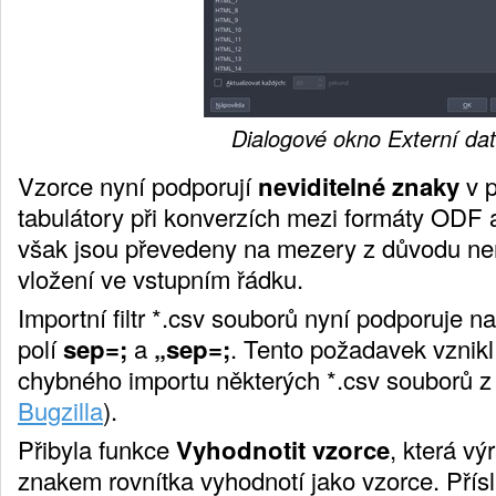
Dialogové okno Externí da
Vzorce nyní podporují
neviditelné znaky
v p
tabulátory při konverzích mezi formáty ODF
však jsou převedeny na mezery z důvodu nem
vložení ve vstupním řádku.
Importní filtr *.csv souborů nyní podporuje 
polí
sep=;
a
„sep=;
. Tento požadavek vznikl
chybného importu některých *.csv souborů z 
Bugzilla
).
Přibyla funkce
Vyhodnotit vzorce
, která vý
znakem rovnítka vyhodnotí jako vzorce. Přís