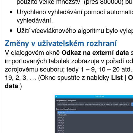
použito velké množství (přes 800000) bu
Urychleno vyhledávání pomocí automatické
vyhledávání.
Užití vícevláknového algoritmu bylo vyl
Změny v uživatelském rozhraní
V dialogovém okně
Odkaz na externí data
s
importovaných tabulek zobrazuje v pořadí od
zdrojovému souboru; tedy 1 – 9, 10 – 20 atd.,
19, 2, 3, … (Okno spustíte z nabídky
List | 
data
.)