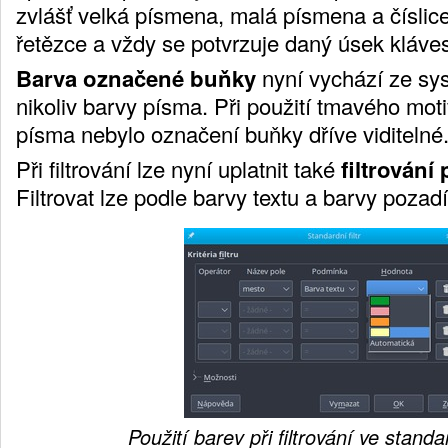
zvlášť velká písmena, malá písmena a číslic
řetězce a vždy se potvrzuje daný úsek kláve
Barva označené buňky
nyní vychází ze sy
nikoliv barvy písma. Při použití tmavého mot
písma nebylo označení buňky dříve viditelné
Při filtrování lze nyní uplatnit také
filtrování
Filtrovat lze podle barvy textu a barvy pozadí
Použití barev při filtrování ve standa