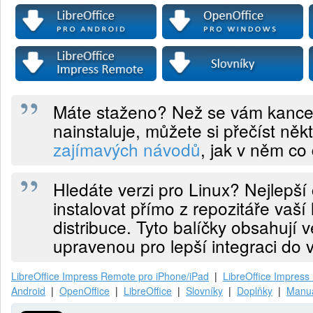
Máte staženo? Než se vám kancel
nainstaluje, můžete si přečíst něk
zajímavých návodů
, jak v něm co 
Hledáte verzi pro Linux? Nejlepší 
instalovat přímo z repozitáře vaší
distribuce. Tyto balíčky obsahují v
upravenou pro lepší integraci do
LibreOffice Impress Remote pro iPhone/iPad
|
LibreOffice Impres
Android
|
OpenOffice
|
LibreOffice
|
Slovníky
|
Doplňky
|
Manuá