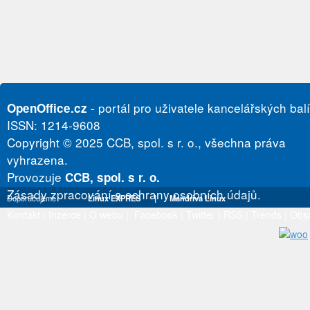
- portál pro uživatele kancelářských bal
OpenOffice.cz
ISSN: 1214-9608
Copyright © 2025 CCB, spol. s r. o., všechna práva
vyhrazena.
Provozuje
CCB, spol. s r. o.
Zásady zpracování a ochrany osobních údajů.
Doporučujeme
Linux EXPRES
|
Mandriva Linux
Kontakt
|
Inzerce
|
O webu
|
Facebook
|
Twitter
|
RSS
|
Trends
|
Obs