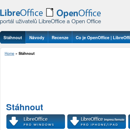
Stáhnout
Návody
Recenze
Co je OpenOffice | LibreOff
Otázky
Home
»
Stáhnout
Stáhnout