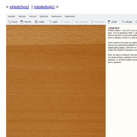
<
předchozí
|
následující
>