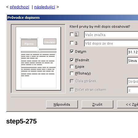
<
předchozí
|
následující
>
step5-275