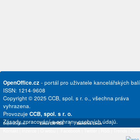
- portál pro uživatele kancelářských bal
OpenOffice.cz
ISSN: 1214-9608
Copyright © 2025 CCB, spol. s r. o., všechna práva
vyhrazena.
Provozuje
CCB, spol. s r. o.
Zásady zpracování a ochrany osobních údajů.
Doporučujeme
Linux EXPRES
|
Mandriva Linux
Kontakt
|
Inzerce
|
O webu
|
Facebook
|
Twitter
|
RSS
|
Trends
|
Obs