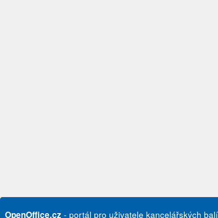
- portál pro uživatele kancelářských bal
OpenOffice.cz