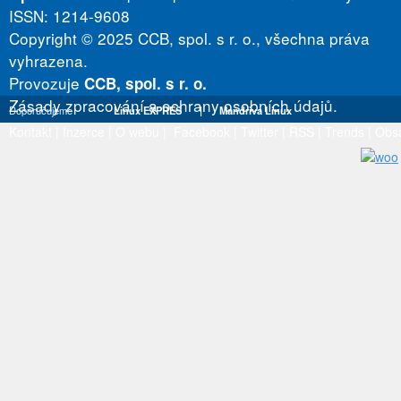
ISSN: 1214-9608
Copyright © 2025 CCB, spol. s r. o., všechna práva
vyhrazena.
Provozuje
CCB, spol. s r. o.
Zásady zpracování a ochrany osobních údajů.
Doporučujeme
Linux EXPRES
|
Mandriva Linux
Kontakt
|
Inzerce
|
O webu
|
Facebook
|
Twitter
|
RSS
|
Trends
|
Obs