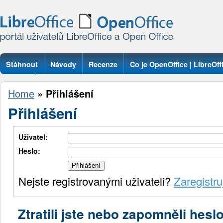
Stáhnout
Návody
Recenze
Co je OpenOffice | LibreOff
Otázky
Home
»
Přihlášení
Přihlášení
Uživatel:
Heslo:
Nejste registrovanými uživateli?
Zaregistru
Ztratili jste nebo zapomněli hesl