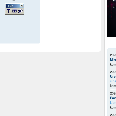
202
Mir
kom
202
Urs
číns
kom
202
Pav
Libr
kom
202