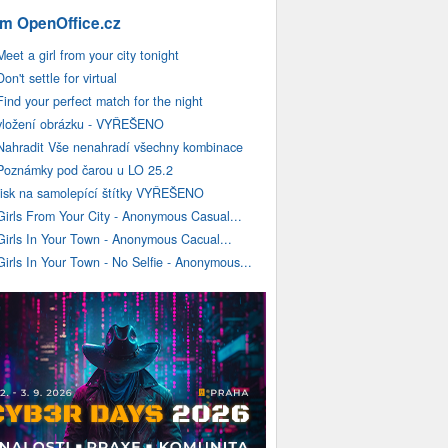
m OpenOffice.cz
Meet a girl from your city tonight
Don't settle for virtual
Find your perfect match for the night
vložení obrázku - VYŘEŠENO
Nahradit Vše nenahradí všechny kombinace
Poznámky pod čarou u LO 25.2
tisk na samolepící štítky VYŘEŠENO
Girls From Your City - Anonymous Casual...
Girls In Your Town - Anonymous Cacual...
Girls In Your Town - No Selfie - Anonymous...