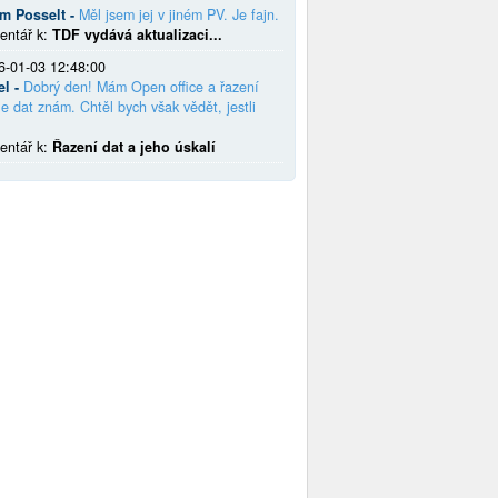
em Posselt -
Měl jsem jej v jiném PV. Je fajn.
entář k:
TDF vydává aktualizaci...
6-01-03 12:48:00
el -
Dobrý den! Mám Open office a řazení
e dat znám. Chtěl bych však vědět, jestli
entář k:
Řazení dat a jeho úskalí