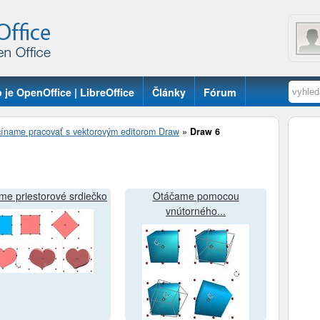
 je OpenOffice | LibreOffice
Články
Fórum
íname pracovať s vektorovým editorom Draw
»
Draw 6
íme priestorové srdiečko
Otáčame pomocou
vnútorného...