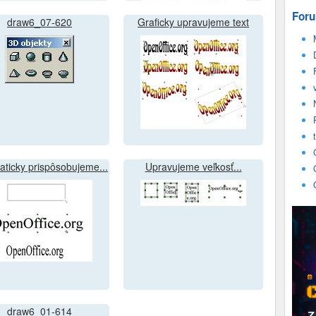
Foru
draw6_07-620
Graficky upravujeme text
ticky prispôsobujeme...
Upravujeme veľkosť...
draw6_01-614