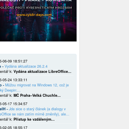
6-06-09 18:51:27
o -
Vydána aktualizace 26.2.4
entář k:
Vydána aktualizace LibreOffice...
6-05-24 13:33:11
o -
Můžou migrovat na Windows 12, což je
ký Deepin:...
entář k:
MČ Praha–Velká Chuchle...
6-05-17 15:34:57
elH -
Jde sice o starý článek (a dialogy v
eOffice se nám zatím mírně změnily), ale...
entář k:
Přístup ke vzdáleným...
6-02-05 18:55:17