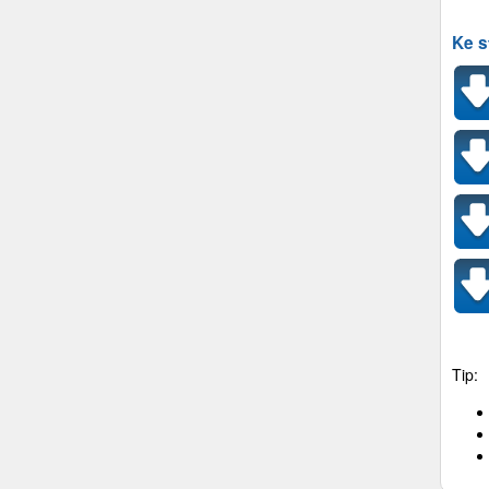
Ke s
Tip: