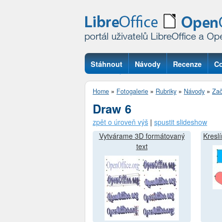
Stáhnout
Návody
Recenze
Co
Otázky
Home
»
Fotogalerie
»
Rubriky
»
Návody
»
Zač
Draw 6
zpět o úroveň výš
|
spustit slideshow
Vytvárame 3D formátovaný
Kresl
text