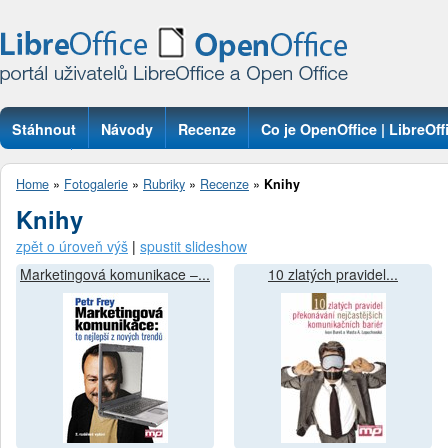
Stáhnout
Návody
Recenze
Co je OpenOffice | LibreOff
Otázky
Home
»
Fotogalerie
»
Rubriky
»
Recenze
»
Knihy
Knihy
zpět o úroveň výš
|
spustit slideshow
Marketingová komunikace –...
10 zlatých pravidel...