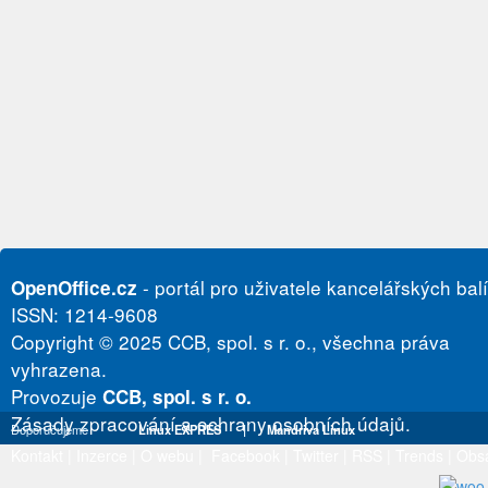
- portál pro uživatele kancelářských bal
OpenOffice.cz
ISSN: 1214-9608
Copyright © 2025 CCB, spol. s r. o., všechna práva
vyhrazena.
Provozuje
CCB, spol. s r. o.
Zásady zpracování a ochrany osobních údajů.
Doporučujeme
Linux EXPRES
|
Mandriva Linux
Kontakt
|
Inzerce
|
O webu
|
Facebook
|
Twitter
|
RSS
|
Trends
|
Obs