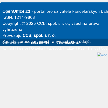
- portál pro uživatele kancelářských bal
OpenOffice.cz
ISSN: 1214-9608
Copyright © 2025 CCB, spol. s r. o., všechna práva
vyhrazena.
Provozuje
CCB, spol. s r. o.
Zásady zpracování a ochrany osobních údajů.
Doporučujeme
Linux EXPRES
|
Mandriva Linux
Kontakt
|
Inzerce
|
O webu
|
Facebook
|
Twitter
|
RSS
|
Trends
|
Obs