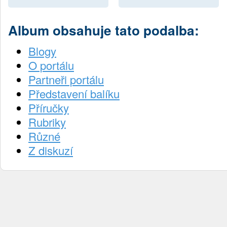
Album obsahuje tato podalba:
Blogy
O portálu
Partneři portálu
Představení balíku
Příručky
Rubriky
Různé
Z diskuzí