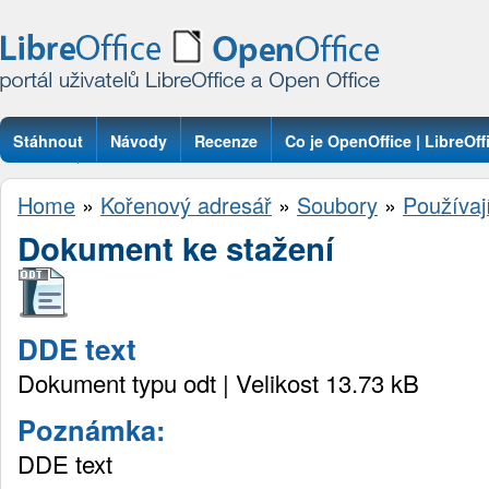
Stáhnout
Návody
Recenze
Co je OpenOffice | LibreOff
Otázky
Home
»
Kořenový adresář
»
Soubory
»
Používa
Dokument ke stažení
DDE text
Dokument typu odt | Velikost 13.73 kB
Poznámka:
DDE text