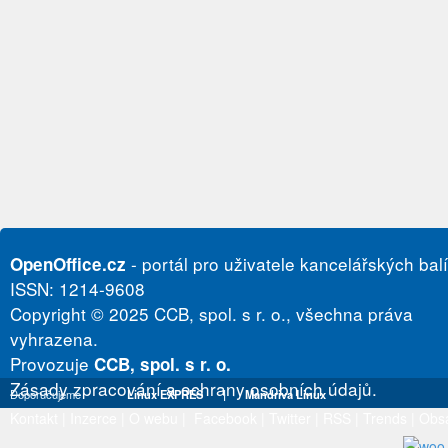
- portál pro uživatele kancelářských bal
OpenOffice.cz
ISSN: 1214-9608
Copyright © 2025 CCB, spol. s r. o., všechna práva
vyhrazena.
Provozuje
CCB, spol. s r. o.
Zásady zpracování a ochrany osobních údajů.
Doporučujeme
Linux EXPRES
|
Mandriva Linux
Kontakt
|
Inzerce
|
O webu
|
Facebook
|
Twitter
|
RSS
|
Trends
|
Obs