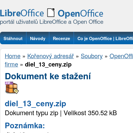
Stáhnout
Návody
Recenze
Co je OpenOffice | LibreOff
Otázky
Home
»
Kořenový adresář
»
Soubory
»
OpenOffi
firme
»
diel_13_ceny.zip
Dokument ke stažení
diel_13_ceny.zip
Dokument typu zip | Velikost 350.52 kB
Poznámka: