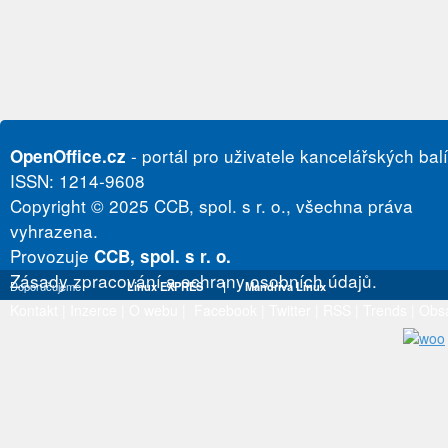
- portál pro uživatele kancelářských bal
OpenOffice.cz
ISSN: 1214-9608
Copyright © 2025 CCB, spol. s r. o., všechna práva
vyhrazena.
Provozuje
CCB, spol. s r. o.
Zásady zpracování a ochrany osobních údajů.
Doporučujeme
Linux EXPRES
|
Mandriva Linux
Kontakt
|
Inzerce
|
O webu
|
Facebook
|
Twitter
|
RSS
|
Trends
|
Obs