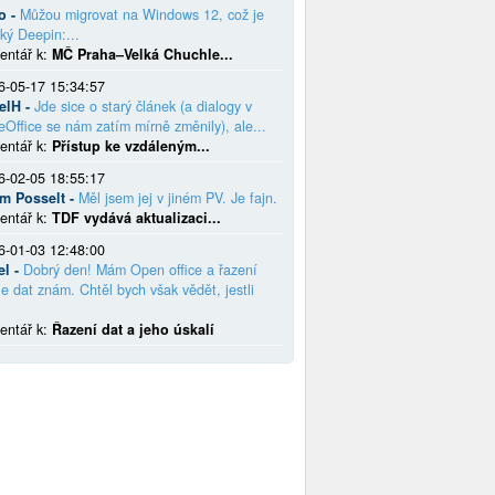
o -
Můžou migrovat na Windows 12, což je
ký Deepin:...
entář k:
MČ Praha–Velká Chuchle...
6-05-17 15:34:57
elH -
Jde sice o starý článek (a dialogy v
eOffice se nám zatím mírně změnily), ale...
entář k:
Přístup ke vzdáleným...
6-02-05 18:55:17
em Posselt -
Měl jsem jej v jiném PV. Je fajn.
entář k:
TDF vydává aktualizaci...
6-01-03 12:48:00
el -
Dobrý den! Mám Open office a řazení
e dat znám. Chtěl bych však vědět, jestli
entář k:
Řazení dat a jeho úskalí