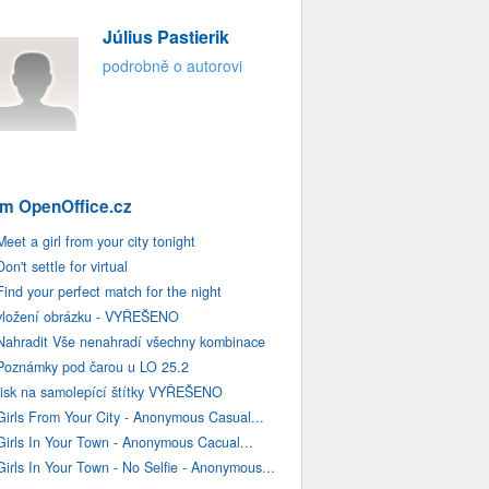
Július Pastierik
podrobně o autorovi
m OpenOffice.cz
Meet a girl from your city tonight
Don't settle for virtual
Find your perfect match for the night
vložení obrázku - VYŘEŠENO
Nahradit Vše nenahradí všechny kombinace
Poznámky pod čarou u LO 25.2
tisk na samolepící štítky VYŘEŠENO
Girls From Your City - Anonymous Casual...
Girls In Your Town - Anonymous Cacual...
Girls In Your Town - No Selfie - Anonymous...