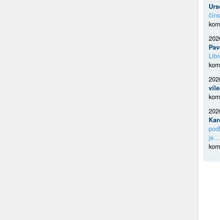
Urs
číns
kom
202
Pav
Libr
kom
202
vil
kom
202
Kar
podl
je...
kom