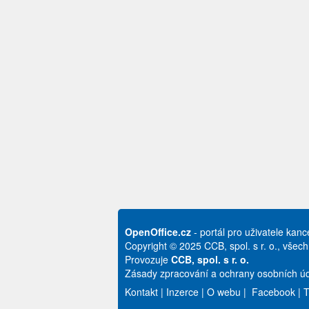
OpenOffice.cz
- portál pro uživatele kan
Copyright © 2025 CCB, spol. s r. o., všec
Provozuje
CCB, spol. s r. o.
Zásady zpracování a ochrany osobních úd
Kontakt
|
Inzerce
|
O webu
|
Facebook
|
T