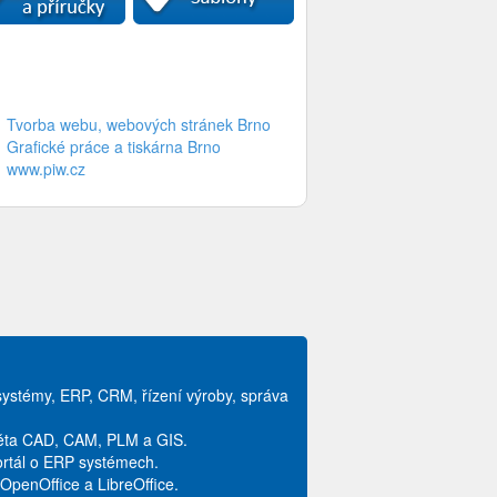
Tvorba webu, webových stránek Brno
Grafické práce a tiskárna Brno
www.piw.cz
systémy, ERP, CRM, řízení výroby, správa
věta CAD, CAM, PLM a GIS.
ortál o ERP systémech.
ů OpenOffice a LibreOffice.