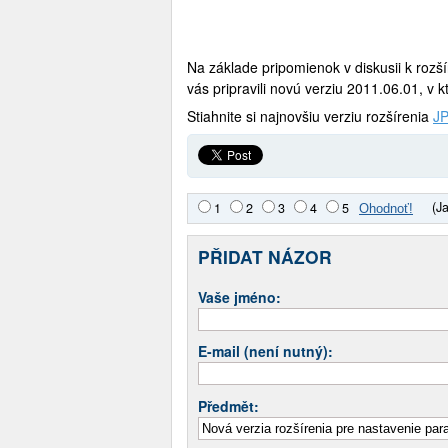
Na základe pripomienok v diskusii k rozš
vás pripravili novú verziu 2011.06.01, v k
Stiahnite si najnovšiu verziu rozšírenia
JP
(J
1
2
3
4
5
PŘIDAT NÁZOR
Vaše jméno:
E-mail (není nutný):
Předmět: