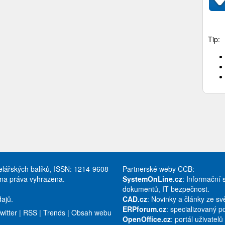
Tip:
celářských balíků, ISSN: 1214-9608
Partnerské weby CCB:
hna práva vyhrazena.
SystemOnLine.cz
: Informační 
dokumentů, IT bezpečnost.
ajů.
CAD.cz
: Novinky a články ze s
ERPforum.cz
: specializovaný p
witter
|
RSS
|
Trends
|
Obsah webu
OpenOffice.cz
: portál uživatel