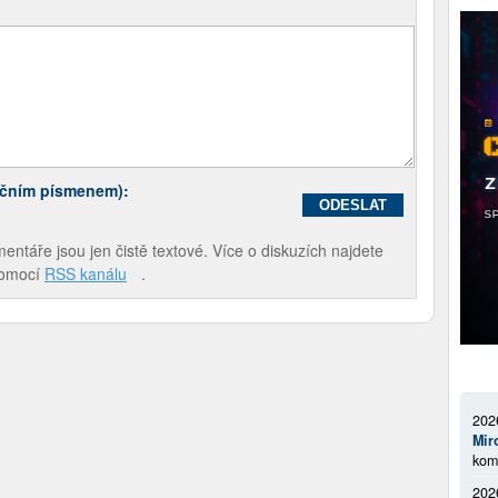
ečním písmenem):
táře jsou jen čistě textové. Více o diskuzích najdete
pomocí
RSS kanálu
.
202
Mir
kom
202