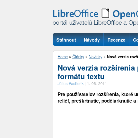
Stáhnout
Návody
Recenze
Co
Otázky
Home
»
Články
»
Novinky
»
Nová verzia rozš
Nová verzia rozšírenia
formátu textu
Július Pastierik
|
1. 06. 2011
Pre používateľov rozšírenia, ktoré 
reliéf, preškrtnutie, podčiarknutie a