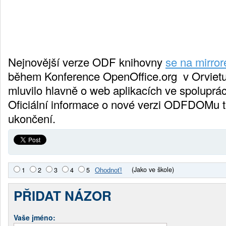
Nejnovější verze ODF knihovny
se na mirror
během Konference OpenOffice.org v Orvietu v
mluvilo hlavně o web aplikacích ve spoluprác
Oficiální informace o nové verzi ODFDOMu ta
ukončení.
(Jako ve škole)
1
2
3
4
5
PŘIDAT NÁZOR
Vaše jméno: