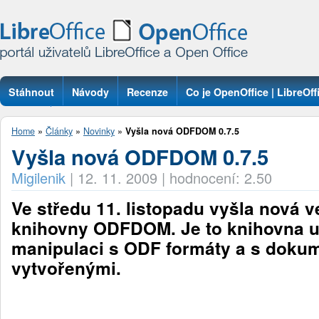
Stáhnout
Návody
Recenze
Co je OpenOffice | LibreOff
Otázky
Home
»
Články
»
Novinky
»
Vyšla nová ODFDOM 0.7.5
Vyšla nová ODFDOM 0.7.5
Migilenik
|
12. 11. 2009
|
hodnocení: 2.50
Ve středu 11. listopadu vyšla nová 
knihovny ODFDOM. Je to knihovna um
manipulaci s ODF formáty a s dokum
vytvořenými.