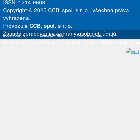
ISSN: 1214-9608
Copyright © 2025 CCB, spol. s r. o., všechna práva
vyhrazena.
Provozuje
CCB, spol. s r. o.
Zásady zpracování a ochrany osobních údajů.
Doporučujeme
Linux EXPRES
|
Mandriva Linux
Kontakt
|
Inzerce
|
O webu
|
Facebook
|
Twitter
|
RSS
|
Trends
|
Obs