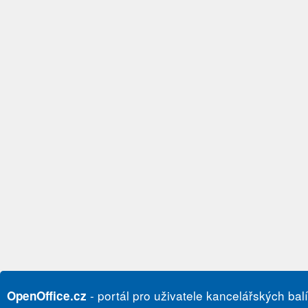
- portál pro uživatele kancelářských bal
OpenOffice.cz