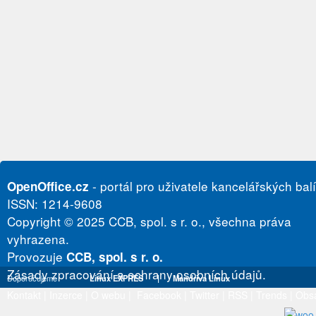
- portál pro uživatele kancelářských bal
OpenOffice.cz
ISSN: 1214-9608
Copyright © 2025 CCB, spol. s r. o., všechna práva
vyhrazena.
Provozuje
CCB, spol. s r. o.
Zásady zpracování a ochrany osobních údajů.
Doporučujeme
Linux EXPRES
|
Mandriva Linux
Kontakt
|
Inzerce
|
O webu
|
Facebook
|
Twitter
|
RSS
|
Trends
|
Obs