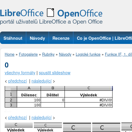
Stáhnout
Návody
Recenze
Co je OpenOffice | LibreOff
Otázky
Home
»
Fotogalerie
»
Rubriky
»
Návody
»
Logické funkce
»
Funkce IF, 1. dí
0
všechny formáty
|
spustit slideshow
<
předchozí
|
následující
>
<
předchozí
|
následující
>