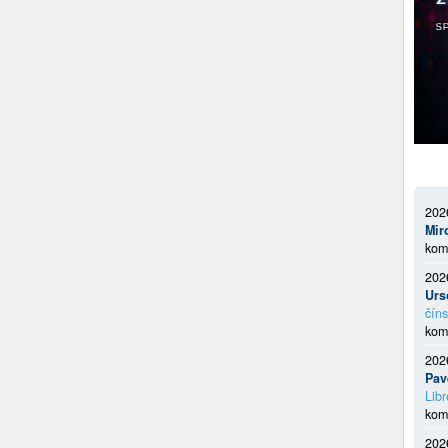
202
Mir
kom
202
Urs
číns
kom
202
Pav
Libr
kom
202