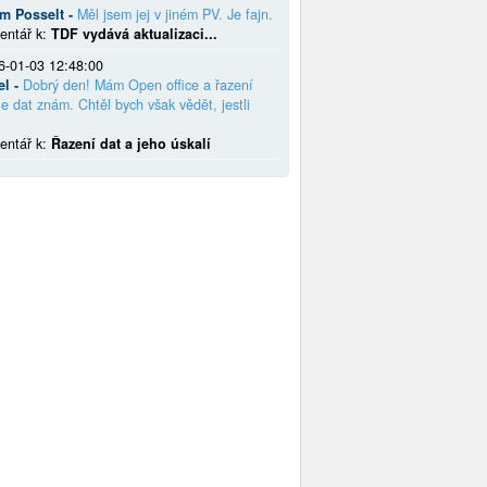
em Posselt -
Měl jsem jej v jiném PV. Je fajn.
entář k:
TDF vydává aktualizaci...
6-01-03 12:48:00
el -
Dobrý den! Mám Open office a řazení
e dat znám. Chtěl bych však vědět, jestli
entář k:
Řazení dat a jeho úskalí