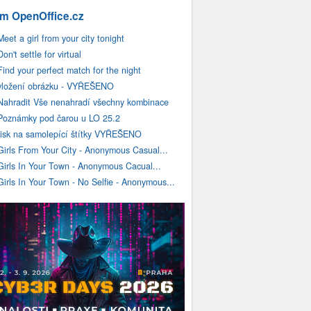
m OpenOffice.cz
Meet a girl from your city tonight
Don't settle for virtual
Find your perfect match for the night
vložení obrázku - VYŘEŠENO
Nahradit Vše nenahradí všechny kombinace
Poznámky pod čarou u LO 25.2
tisk na samolepící štítky VYŘEŠENO
Girls From Your City - Anonymous Casual...
Girls In Your Town - Anonymous Cacual...
Girls In Your Town - No Selfie - Anonymous...