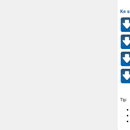
Ke s
Tip: