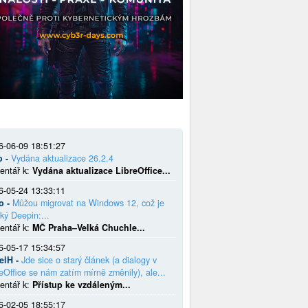
6-06-09 18:51:27
o -
Vydána aktualizace 26.2.4
entář k:
Vydána aktualizace LibreOffice...
6-05-24 13:33:11
o -
Můžou migrovat na Windows 12, což je
ký Deepin:...
entář k:
MČ Praha–Velká Chuchle...
6-05-17 15:34:57
elH -
Jde sice o starý článek (a dialogy v
eOffice se nám zatím mírně změnily), ale...
entář k:
Přístup ke vzdáleným...
6-02-05 18:55:17