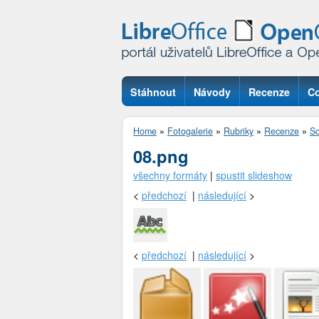
Stáhnout
Návody
Recenze
Co
Otázky
Home
»
Fotogalerie
»
Rubriky
»
Recenze
»
So
08.png
všechny formáty
|
spustit slideshow
<
předchozí
|
následující
>
<
předchozí
|
následující
>