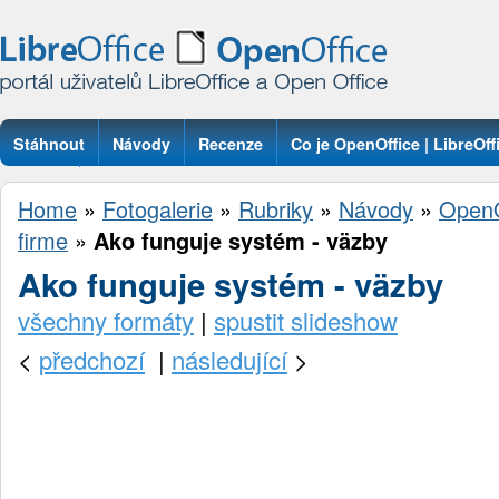
Stáhnout
Návody
Recenze
Co je OpenOffice | LibreOff
Otázky
Home
»
Fotogalerie
»
Rubriky
»
Návody
»
OpenO
firme
»
Ako funguje systém - väzby
Ako funguje systém - väzby
všechny formáty
|
spustit slideshow
<
předchozí
|
následující
>