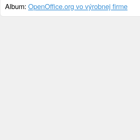
Album:
OpenOffice.org vo výrobnej firme