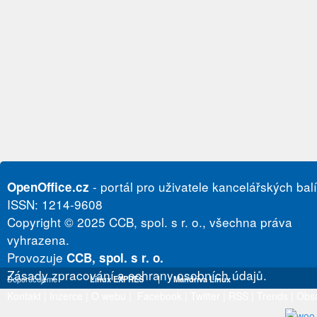
- portál pro uživatele kancelářských bal
OpenOffice.cz
ISSN: 1214-9608
Copyright © 2025 CCB, spol. s r. o., všechna práva
vyhrazena.
Provozuje
CCB, spol. s r. o.
Zásady zpracování a ochrany osobních údajů.
Doporučujeme
Linux EXPRES
|
Mandriva Linux
Kontakt
|
Inzerce
|
O webu
|
Facebook
|
Twitter
|
RSS
|
Trends
|
Obs