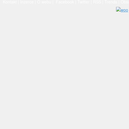
Kontakt
|
Inzerce
|
O webu
|
Facebook
|
Twitter
|
RSS
|
Trends
|
Obs