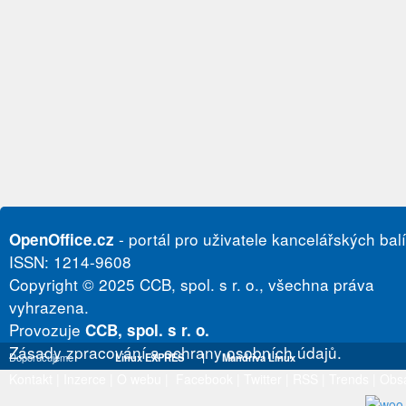
- portál pro uživatele kancelářských bal
OpenOffice.cz
ISSN: 1214-9608
Copyright © 2025 CCB, spol. s r. o., všechna práva
vyhrazena.
Provozuje
CCB, spol. s r. o.
Zásady zpracování a ochrany osobních údajů.
Doporučujeme
Linux EXPRES
|
Mandriva Linux
Kontakt
|
Inzerce
|
O webu
|
Facebook
|
Twitter
|
RSS
|
Trends
|
Obs