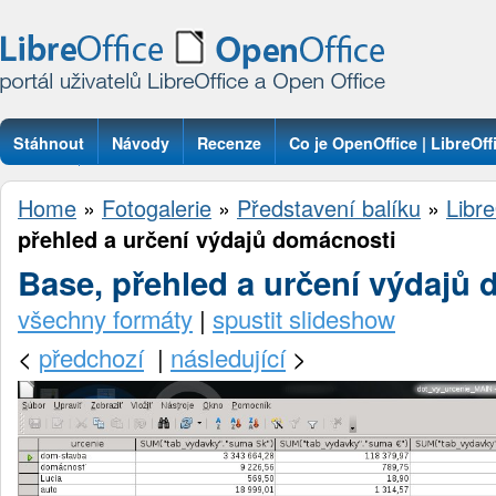
Stáhnout
Návody
Recenze
Co je OpenOffice | LibreOff
Otázky
Home
»
Fotogalerie
»
Představení balíku
»
Libre
přehled a určení výdajů domácnosti
Base, přehled a určení výdajů
všechny formáty
|
spustit slideshow
<
předchozí
|
následující
>