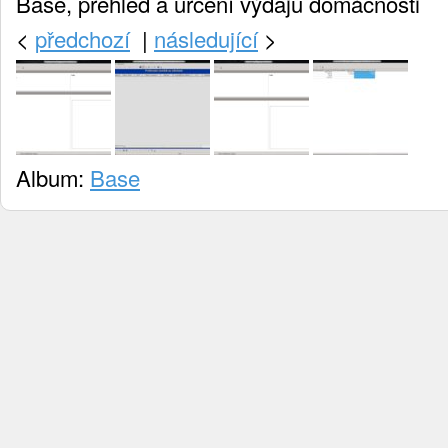
Base, přehled a určení výdajů domácnosti
<
předchozí
|
následující
>
Album:
Base