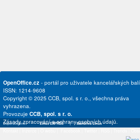
- portál pro uživatele kancelářských bal
OpenOffice.cz
ISSN: 1214-9608
Copyright © 2025 CCB, spol. s r. o., všechna práva
vyhrazena.
Provozuje
CCB, spol. s r. o.
Zásady zpracování a ochrany osobních údajů.
Doporučujeme
Linux EXPRES
|
Mandriva Linux
Kontakt
|
Inzerce
|
O webu
|
Facebook
|
Twitter
|
RSS
|
Trends
|
Obs