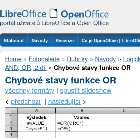
Stáhnout
Návody
Recenze
Co je OpenOffice | LibreOff
Otázky
Home
»
Fotogalerie
»
Rubriky
»
Návody
»
Logic
AND, OR, 2.díl
»
Chybové stavy funkce OR
Chybové stavy funkce OR
všechny formáty
|
spustit slideshow
<
předchozí
|
následující
>