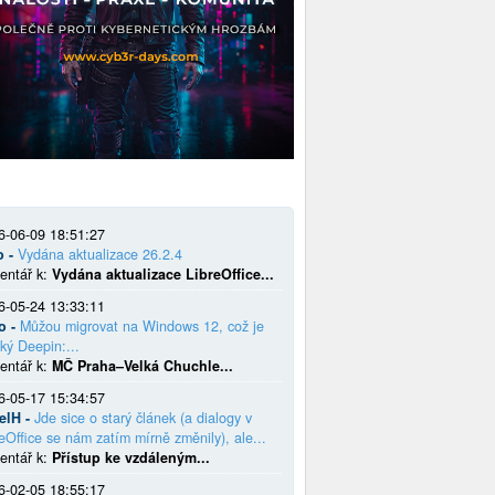
6-06-09 18:51:27
o -
Vydána aktualizace 26.2.4
entář k:
Vydána aktualizace LibreOffice...
6-05-24 13:33:11
o -
Můžou migrovat na Windows 12, což je
ký Deepin:...
entář k:
MČ Praha–Velká Chuchle...
6-05-17 15:34:57
elH -
Jde sice o starý článek (a dialogy v
eOffice se nám zatím mírně změnily), ale...
entář k:
Přístup ke vzdáleným...
6-02-05 18:55:17