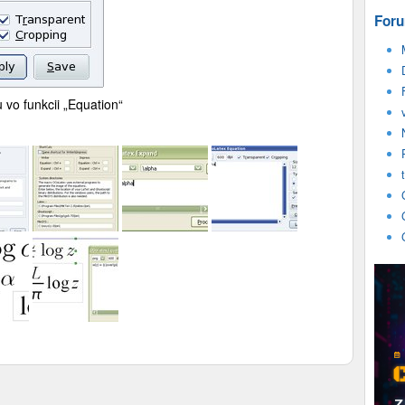
Foru
vo funkcii „Equation“