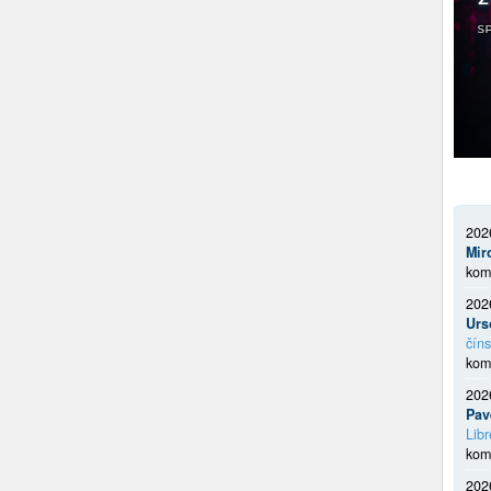
202
Mir
kom
202
Urs
číns
kom
202
Pav
Libr
kom
202