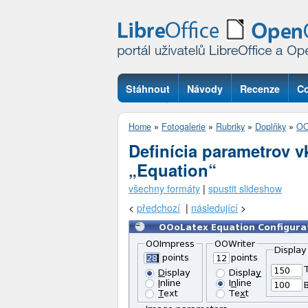
Stáhnout
Návody
Recenze
Co
Otázky
Home
»
Fotogalerie
»
Rubriky
»
Doplňky
»
OO
Definícia parametrov v
„Equation“
všechny formáty
|
spustit slideshow
<
předchozí
|
následující
>