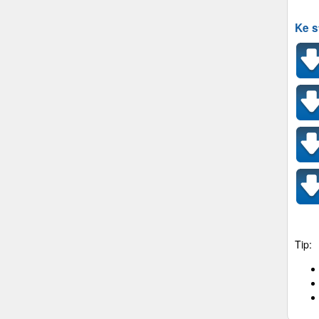
Ke s
Tip: