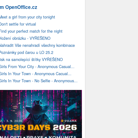
m OpenOffice.cz
Meet a girl from your city tonight
Don't settle for virtual
Find your perfect match for the night
vložení obrázku - VYŘEŠENO
Nahradit Vše nenahradí všechny kombinace
Poznámky pod čarou u LO 25.2
tisk na samolepící štítky VYŘEŠENO
Girls From Your City - Anonymous Casual...
Girls In Your Town - Anonymous Cacual...
Girls In Your Town - No Selfie - Anonymous...