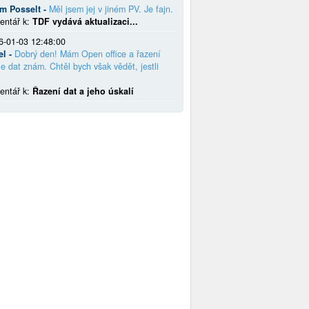
em Posselt -
Měl jsem jej v jiném PV. Je fajn.
entář k:
TDF vydává aktualizaci...
6-01-03 12:48:00
el -
Dobrý den! Mám Open office a řazení
e dat znám. Chtěl bych však vědět, jestli
entář k:
Řazení dat a jeho úskalí