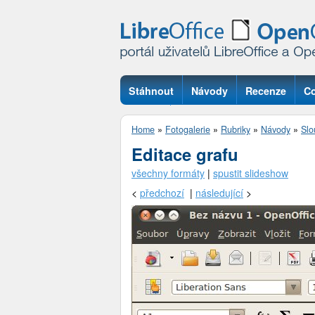
Stáhnout
Návody
Recenze
Co
Otázky
Home
»
Fotogalerie
»
Rubriky
»
Návody
»
Slo
Editace grafu
všechny formáty
|
spustit slideshow
<
předchozí
|
následující
>