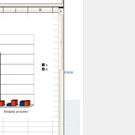
m OpenOffice.cz
Tabulátor
Užívání tabulátoru
Zarážka pro tabulátor
Zarážka pro tabulátor
Meet a girl from your city tonight
Don't settle for virtual
Find your perfect match for the night
vložení obrázku - VYŘEŠENO
Nahradit Vše nenahradí všechny kombinace
Poznámky pod čarou u LO 25.2
6-08-08 13:33:31
xandder -
Líbi sa Váš softvér.
entář k:
LibreOffice 25.2.7 přináší...
6-08-08 13:31:57
xander -
Chcem ho používať na win7