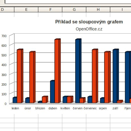
Foru
202
Ale
kom
202
Ale