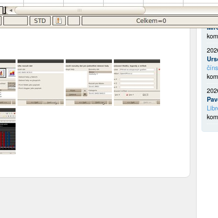
kom
202
Mir
kom
202
Urs
číns
kom
202
Pav
Libr
kom