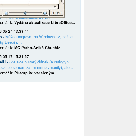
entář k:
LibreOffice 25.2.7 přináší...
6-06-09 18:51:27
o -
Vydána aktualizace 26.2.4
entář k:
Vydána aktualizace LibreOffice...
6-05-24 13:33:11
o -
Můžou migrovat na Windows 12, což je
ký Deepin:...
entář k:
MČ Praha–Velká Chuchle...
6-05-17 15:34:57
elH -
Jde sice o starý článek (a dialogy v
eOffice se nám zatím mírně změnily), ale...
entář k:
Přístup ke vzdáleným...