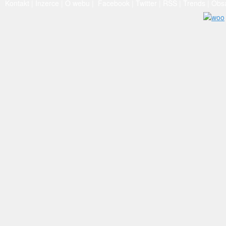
Kontakt
|
Inzerce
|
O webu
|
Facebook
|
Twitter
|
RSS
|
Trends
|
Obs