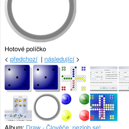
Hotové políčko
<
předchozí
|
následující
>
Album:
Draw - Člověče, nezlob se!