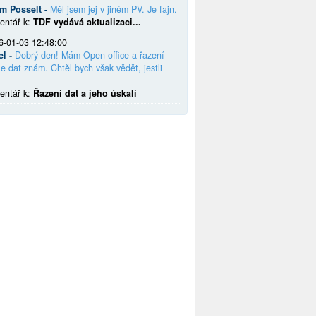
em Posselt -
Měl jsem jej v jiném PV. Je fajn.
entář k:
TDF vydává aktualizaci...
6-01-03 12:48:00
el -
Dobrý den! Mám Open office a řazení
e dat znám. Chtěl bych však vědět, jestli
entář k:
Řazení dat a jeho úskalí