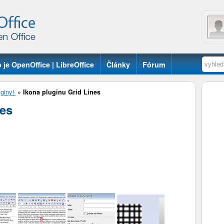
 je OpenOffice | LibreOffice
Články
Fórum
uginy1
»
Ikona pluginu Grid Lines
nes