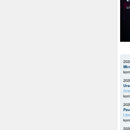
202
Mir
kom
202
Urs
číns
kom
202
Pav
Libr
kom
202