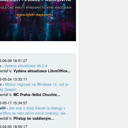
6-06-09 18:51:27
o -
Vydána aktualizace 26.2.4
entář k:
Vydána aktualizace LibreOffice...
6-05-24 13:33:11
o -
Můžou migrovat na Windows 12, což je
ký Deepin:...
entář k:
MČ Praha–Velká Chuchle...
6-05-17 15:34:57
elH -
Jde sice o starý článek (a dialogy v
eOffice se nám zatím mírně změnily), ale...
entář k:
Přístup ke vzdáleným...
6-02-05 18:55:17