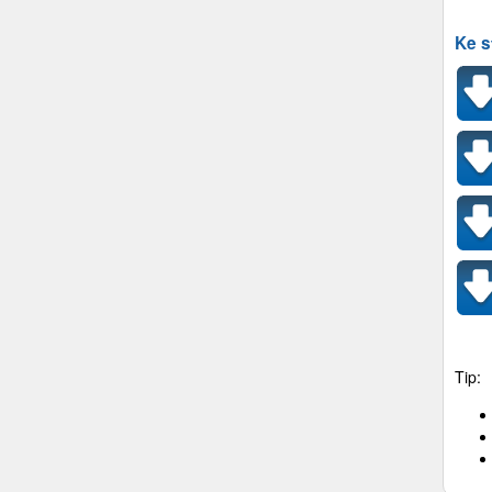
Ke s
Tip: