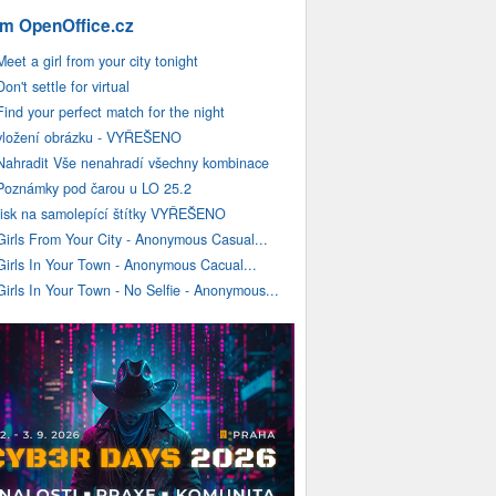
m OpenOffice.cz
Meet a girl from your city tonight
Don't settle for virtual
Find your perfect match for the night
vložení obrázku - VYŘEŠENO
Nahradit Vše nenahradí všechny kombinace
Poznámky pod čarou u LO 25.2
tisk na samolepící štítky VYŘEŠENO
Girls From Your City - Anonymous Casual...
Girls In Your Town - Anonymous Cacual...
Girls In Your Town - No Selfie - Anonymous...