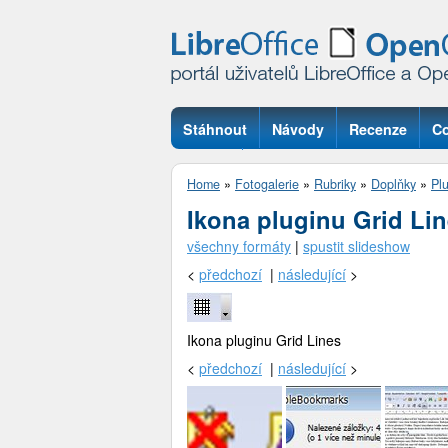
Stáhnout
Návody
Recenze
Co
Otázky
Home
»
Fotogalerie
»
Rubriky
»
Doplňky
»
Pl
Ikona pluginu Grid Li
všechny formáty
|
spustit slideshow
<
předchozí
|
následující
>
Ikona pluginu Grid Lines
<
předchozí
|
následující
>