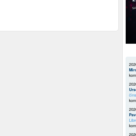
202
Mir
kom
202
Urs
číns
kom
202
Pav
Libr
kom
202