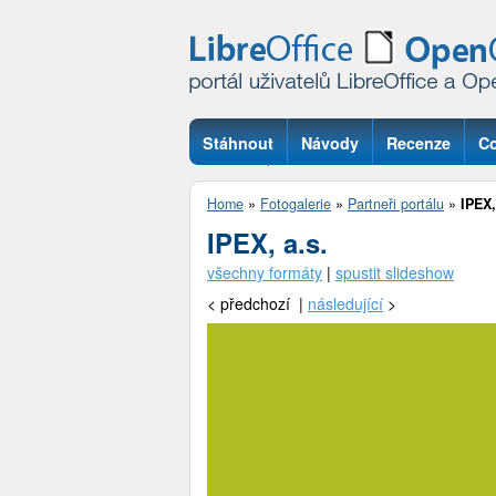
Stáhnout
Návody
Recenze
Co
Otázky
Home
»
Fotogalerie
»
Partneři portálu
»
IPEX,
IPEX, a.s.
všechny formáty
|
spustit slideshow
<
předchozí |
následující
>