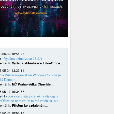
6-06-09 18:51:27
o -
Vydána aktualizace 26.2.4
entář k:
Vydána aktualizace LibreOffice...
6-05-24 13:33:11
o -
Můžou migrovat na Windows 12, což je
ký Deepin:...
entář k:
MČ Praha–Velká Chuchle...
6-05-17 15:34:57
elH -
Jde sice o starý článek (a dialogy v
eOffice se nám zatím mírně změnily), ale...
entář k:
Přístup ke vzdáleným...
6-02-05 18:55:17