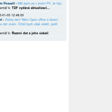
em Posselt -
Měl jsem jej v jiném PV. Je fajn.
entář k:
TDF vydává aktualizaci...
6-01-03 12:48:00
el -
Dobrý den! Mám Open office a řazení
e dat znám. Chtěl bych však vědět, jestli
entář k:
Řazení dat a jeho úskalí