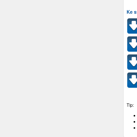
Ke s
Tip: