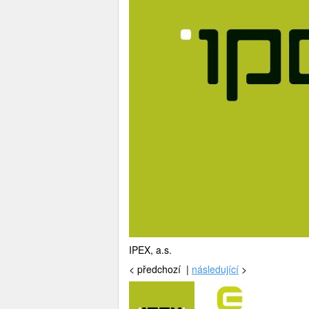
IPEX, a.s.
<
předchozí |
následující
>