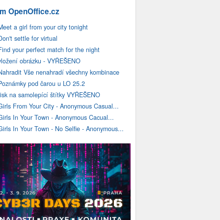
m OpenOffice.cz
Meet a girl from your city tonight
Don't settle for virtual
Find your perfect match for the night
vložení obrázku - VYŘEŠENO
Nahradit Vše nenahradí všechny kombinace
Poznámky pod čarou u LO 25.2
tisk na samolepící štítky VYŘEŠENO
Girls From Your City - Anonymous Casual...
Girls In Your Town - Anonymous Cacual...
Girls In Your Town - No Selfie - Anonymous...