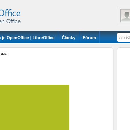
 je OpenOffice | LibreOffice
Články
Fórum
 a.s.