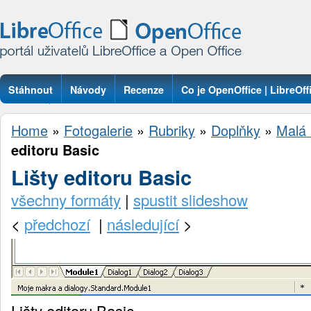
Stáhnout
Návody
Recenze
Co je OpenOffice | LibreOff
Otázky
Home
»
Fotogalerie
»
Rubriky
»
Doplňky
»
Malá
editoru Basic
Lišty editoru Basic
všechny formáty
|
spustit slideshow
<
předchozí
|
následující
>
Lišty editoru Basic