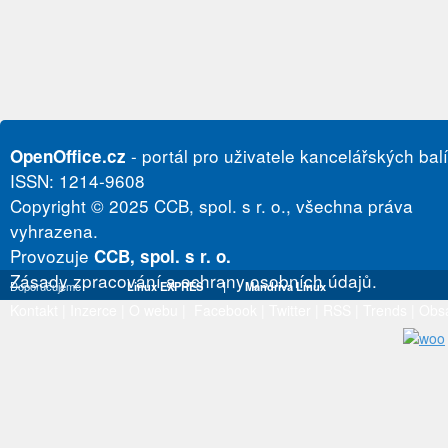
- portál pro uživatele kancelářských bal
OpenOffice.cz
ISSN: 1214-9608
Copyright © 2025 CCB, spol. s r. o., všechna práva
vyhrazena.
Provozuje
CCB, spol. s r. o.
Zásady zpracování a ochrany osobních údajů.
Doporučujeme
Linux EXPRES
|
Mandriva Linux
Kontakt
|
Inzerce
|
O webu
|
Facebook
|
Twitter
|
RSS
|
Trends
|
Obs