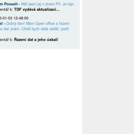
em Posselt -
Měl jsem jej v jiném PV. Je fajn.
entář k:
TDF vydává aktualizaci...
6-01-03 12:48:00
el -
Dobrý den! Mám Open office a řazení
e dat znám. Chtěl bych však vědět, jestli
entář k:
Řazení dat a jeho úskalí