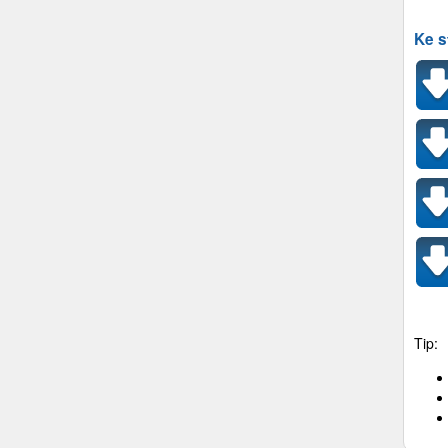
Ke s
Tip: