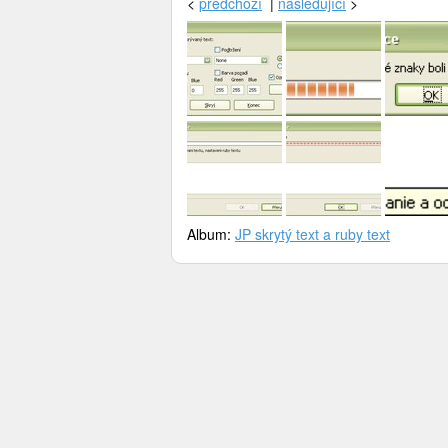
<
předchozí
|
následující
>
Album:
JP skrytý text a ruby text