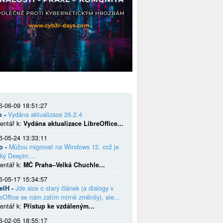
6-06-09 18:51:27
o -
Vydána aktualizace 26.2.4
entář k:
Vydána aktualizace LibreOffice...
6-05-24 13:33:11
o -
Můžou migrovat na Windows 12, což je
ký Deepin:...
entář k:
MČ Praha–Velká Chuchle...
6-05-17 15:34:57
elH -
Jde sice o starý článek (a dialogy v
eOffice se nám zatím mírně změnily), ale...
entář k:
Přístup ke vzdáleným...
6-02-05 18:55:17