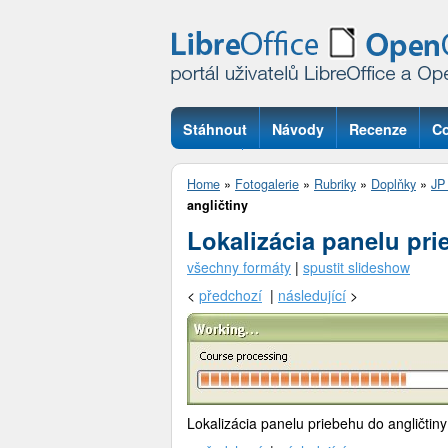
Stáhnout
Návody
Recenze
Co
Otázky
Home
»
Fotogalerie
»
Rubriky
»
Doplňky
»
JP 
angličtiny
Lokalizácia panelu pri
všechny formáty
|
spustit slideshow
<
předchozí
|
následující
>
Lokalizácia panelu priebehu do angličtiny