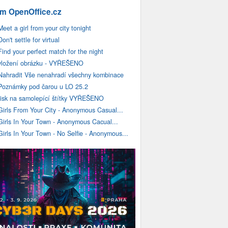
m OpenOffice.cz
Meet a girl from your city tonight
Don't settle for virtual
Find your perfect match for the night
vložení obrázku - VYŘEŠENO
Nahradit Vše nenahradí všechny kombinace
Poznámky pod čarou u LO 25.2
tisk na samolepící štítky VYŘEŠENO
Girls From Your City - Anonymous Casual...
Girls In Your Town - Anonymous Cacual...
Girls In Your Town - No Selfie - Anonymous...