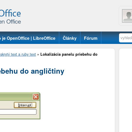
 je OpenOffice | LibreOffice
Články
Fórum
skrytý text a ruby text
»
Lokalizácia panelu priebehu do
ebehu do angličtiny