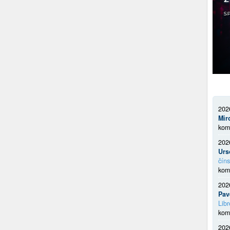
202
Mir
kom
202
Urs
číns
kom
202
Pav
Libr
kom
202