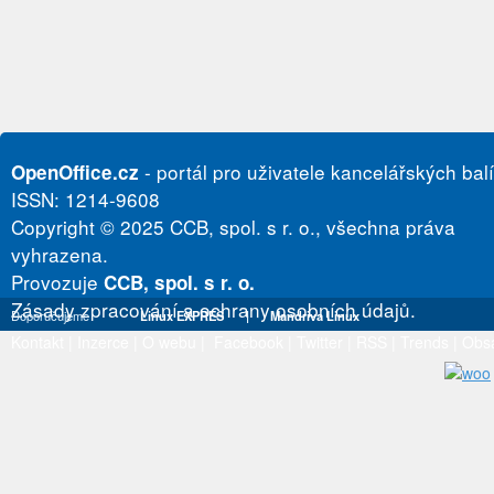
- portál pro uživatele kancelářských bal
OpenOffice.cz
ISSN: 1214-9608
Copyright © 2025 CCB, spol. s r. o., všechna práva
vyhrazena.
Provozuje
CCB, spol. s r. o.
Zásady zpracování a ochrany osobních údajů.
Doporučujeme
Linux EXPRES
|
Mandriva Linux
Kontakt
|
Inzerce
|
O webu
|
Facebook
|
Twitter
|
RSS
|
Trends
|
Obs