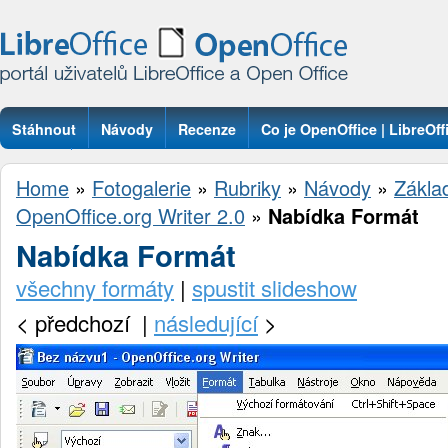
Stáhnout
Návody
Recenze
Co je OpenOffice | LibreOff
Otázky
Home
»
Fotogalerie
»
Rubriky
»
Návody
»
Zákla
OpenOffice.org Writer 2.0
»
Nabídka Formát
Nabídka Formát
všechny formáty
|
spustit slideshow
<
předchozí |
následující
>