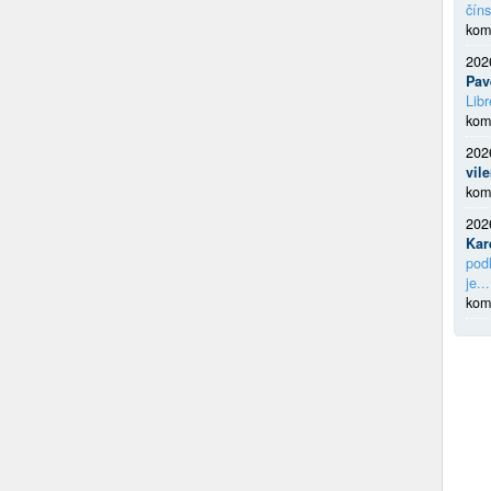
číns
kom
202
Pav
Libr
kom
202
vil
kom
202
Kar
podl
je...
kom