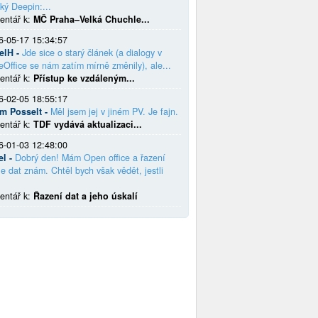
ký Deepin:...
entář k:
MČ Praha–Velká Chuchle...
6-05-17 15:34:57
elH -
Jde sice o starý článek (a dialogy v
eOffice se nám zatím mírně změnily), ale...
entář k:
Přístup ke vzdáleným...
6-02-05 18:55:17
em Posselt -
Měl jsem jej v jiném PV. Je fajn.
entář k:
TDF vydává aktualizaci...
6-01-03 12:48:00
el -
Dobrý den! Mám Open office a řazení
e dat znám. Chtěl bych však vědět, jestli
entář k:
Řazení dat a jeho úskalí