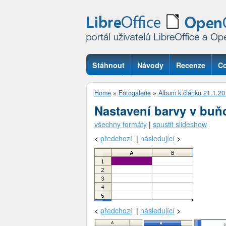
Stáhnout
Návody
Recenze
Co
Otázky
Home
»
Fotogalerie
»
Album k článku 21.1.20
Nastavení barvy v buň
všechny formáty
|
spustit slideshow
<
předchozí
|
následující
>
<
předchozí
|
následující
>