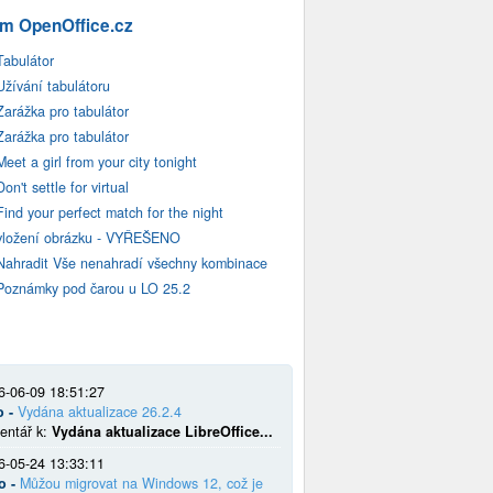
m OpenOffice.cz
Tabulátor
Užívání tabulátoru
Zarážka pro tabulátor
Zarážka pro tabulátor
Meet a girl from your city tonight
Don't settle for virtual
Find your perfect match for the night
vložení obrázku - VYŘEŠENO
Nahradit Vše nenahradí všechny kombinace
Poznámky pod čarou u LO 25.2
6-06-09 18:51:27
o -
Vydána aktualizace 26.2.4
entář k:
Vydána aktualizace LibreOffice...
6-05-24 13:33:11
o -
Můžou migrovat na Windows 12, což je