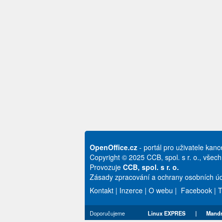
OpenOffice.cz
- portál pro uživatele kan
Copyright © 2025 CCB, spol. s r. o., všec
Provozuje
CCB, spol. s r. o.
Zásady zpracování a ochrany osobních úd
Kontakt
|
Inzerce
|
O webu
|
Facebook
|
T
Doporučujeme
Linux EXPRES
|
Mandr