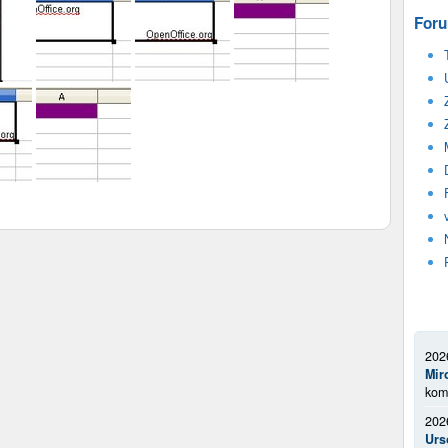
Foru
202
Mir
kom
202
Urs