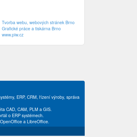
Tvorba webu, webových stránek Brno
Grafické práce a tiskárna Brno
www.piw.cz
systémy, ERP, CRM, řízení výroby, správa
věta CAD, CAM, PLM a GIS.
ortál o ERP systémech.
ů OpenOffice a LibreOffice.