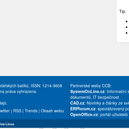
Tip:
celářských balíků, ISSN: 1214-9608
Partnerské weby CCB:
hna práva vyhrazena.
SystemOnLine.cz
: Informační 
dokumentů, IT bezpečnost.
ajů.
CAD.cz
: Novinky a články ze s
ERPforum.cz
: specializovaný p
witter
|
RSS
|
Trends
|
Obsah webu
OpenOffice.cz
: portál uživatel
iva Linux