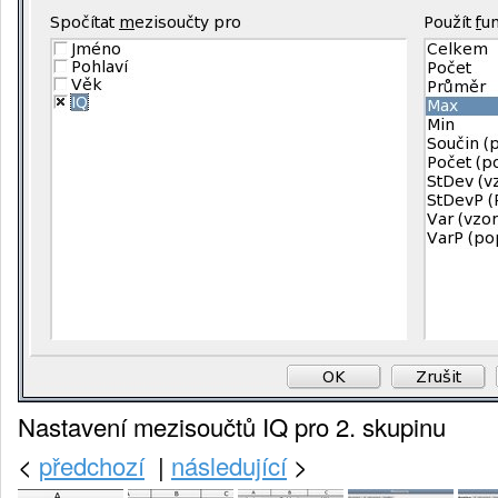
Nastavení mezisoučtů IQ pro 2. skupinu
<
předchozí
|
následující
>