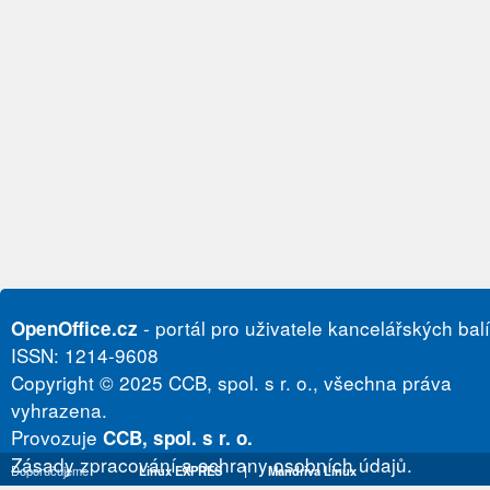
- portál pro uživatele kancelářských bal
OpenOffice.cz
ISSN: 1214-9608
Copyright © 2025 CCB, spol. s r. o., všechna práva
vyhrazena.
Provozuje
CCB, spol. s r. o.
Zásady zpracování a ochrany osobních údajů.
Doporučujeme
Linux EXPRES
|
Mandriva Linux