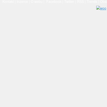
Kontakt
|
Inzerce
|
O webu
|
Facebook
|
Twitter
|
RSS
|
Trends
|
Obs