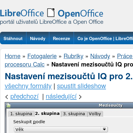
Stáhnout
Návody
Recenze
Co je OpenOffice | LibreOff
Otázky
Home
»
Fotogalerie
»
Rubriky
»
Návody
»
Práce
procesoru Calc
»
Nastavení mezisoučtů IQ pro
Nastavení mezisoučtů IQ pro 2
všechny formáty
|
spustit slideshow
<
předchozí
|
následující
>