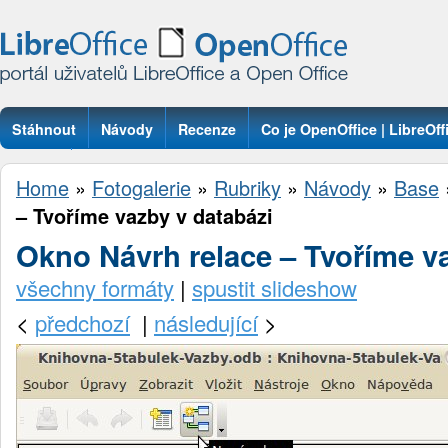
Stáhnout
Návody
Recenze
Co je OpenOffice | LibreOff
Otázky
Home
»
Fotogalerie
»
Rubriky
»
Návody
»
Base
– Tvoříme vazby v databázi
Okno Návrh relace – Tvoříme v
všechny formáty
|
spustit slideshow
<
předchozí
|
následující
>