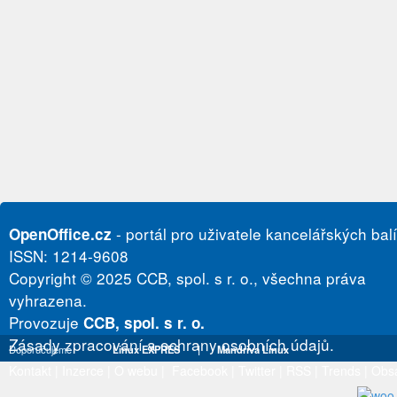
- portál pro uživatele kancelářských bal
OpenOffice.cz
ISSN: 1214-9608
Copyright © 2025 CCB, spol. s r. o., všechna práva
vyhrazena.
Provozuje
CCB, spol. s r. o.
Zásady zpracování a ochrany osobních údajů.
Doporučujeme
Linux EXPRES
|
Mandriva Linux
Kontakt
|
Inzerce
|
O webu
|
Facebook
|
Twitter
|
RSS
|
Trends
|
Obs