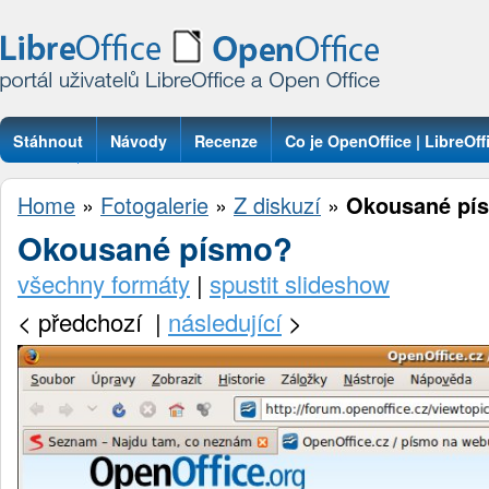
Stáhnout
Návody
Recenze
Co je OpenOffice | LibreOff
Otázky
Home
»
Fotogalerie
»
Z diskuzí
»
Okousané pí
Okousané písmo?
všechny formáty
|
spustit slideshow
<
předchozí |
následující
>