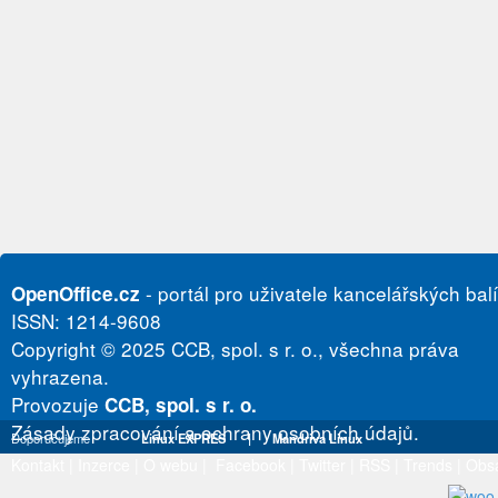
- portál pro uživatele kancelářských bal
OpenOffice.cz
ISSN: 1214-9608
Copyright © 2025 CCB, spol. s r. o., všechna práva
vyhrazena.
Provozuje
CCB, spol. s r. o.
Zásady zpracování a ochrany osobních údajů.
Doporučujeme
Linux EXPRES
|
Mandriva Linux
Kontakt
|
Inzerce
|
O webu
|
Facebook
|
Twitter
|
RSS
|
Trends
|
Obs