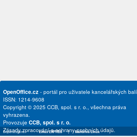
- portál pro uživatele kancelářských bal
OpenOffice.cz
ISSN: 1214-9608
Copyright © 2025 CCB, spol. s r. o., všechna práva
vyhrazena.
Provozuje
CCB, spol. s r. o.
Zásady zpracování a ochrany osobních údajů.
Doporučujeme
Linux EXPRES
|
Mandriva Linux