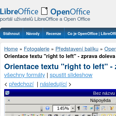
Stáhnout
Návody
Recenze
Co je OpenOffice | LibreOff
Otázky
Home
»
Fotogalerie
»
Představení balíku
»
Open
Orientace textu "right to left" - zprava doleva
Orientace textu "right to left" 
všechny formáty
|
spustit slideshow
<
předchozí
|
následující
>