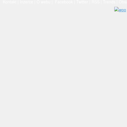
Kontakt
|
Inzerce
|
O webu
|
Facebook
|
Twitter
|
RSS
|
Trends
|
Obs