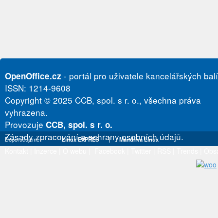
- portál pro uživatele kancelářských bal
OpenOffice.cz
ISSN: 1214-9608
Copyright © 2025 CCB, spol. s r. o., všechna práva
vyhrazena.
Provozuje
CCB, spol. s r. o.
Zásady zpracování a ochrany osobních údajů.
Doporučujeme
Linux EXPRES
|
Mandriva Linux
Kontakt
|
Inzerce
|
O webu
|
Facebook
|
Twitter
|
RSS
|
Trends
|
Obs