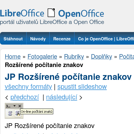
Stáhnout
Návody
Recenze
Co je OpenOffice | LibreOff
Otázky
Home
»
Fotogalerie
»
Rubriky
»
Doplňky
»
Počit
Rozšírené počítanie znakov
JP Rozšírené počítanie znakov
všechny formáty
|
spustit slideshow
<
předchozí
|
následující
>
JP Rozšírené počítanie znakov