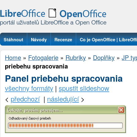
Stáhnout
Návody
Recenze
Co je OpenOffice | LibreOff
Otázky
Home
»
Fotogalerie
»
Rubriky
»
Doplňky
»
JP ty
priebehu spracovania
Panel priebehu spracovania
všechny formáty
|
spustit slideshow
<
předchozí
|
následující
>