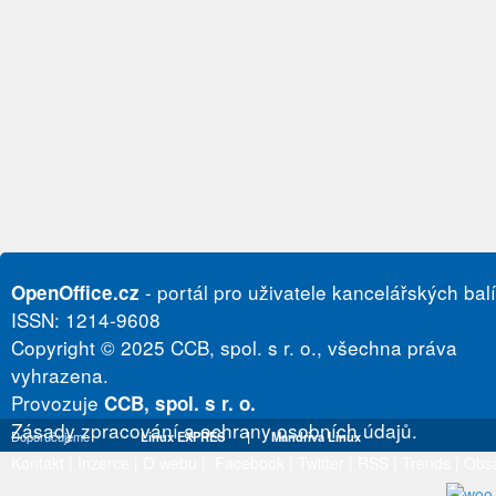
- portál pro uživatele kancelářských bal
OpenOffice.cz
ISSN: 1214-9608
Copyright © 2025 CCB, spol. s r. o., všechna práva
vyhrazena.
Provozuje
CCB, spol. s r. o.
Zásady zpracování a ochrany osobních údajů.
Doporučujeme
Linux EXPRES
|
Mandriva Linux
Kontakt
|
Inzerce
|
O webu
|
Facebook
|
Twitter
|
RSS
|
Trends
|
Obs