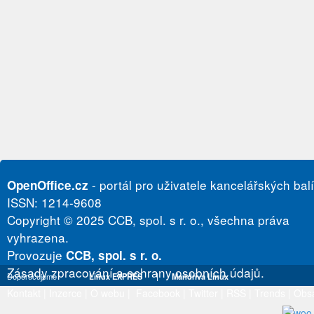
- portál pro uživatele kancelářských bal
OpenOffice.cz
ISSN: 1214-9608
Copyright © 2025 CCB, spol. s r. o., všechna práva
vyhrazena.
Provozuje
CCB, spol. s r. o.
Zásady zpracování a ochrany osobních údajů.
Doporučujeme
Linux EXPRES
|
Mandriva Linux
Kontakt
|
Inzerce
|
O webu
|
Facebook
|
Twitter
|
RSS
|
Trends
|
Obs