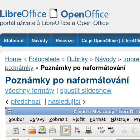
Stáhnout
Návody
Recenze
Co je OpenOffice | LibreOff
Otázky
Home
»
Fotogalerie
»
Rubriky
»
Návody
»
Impre
poznámky
»
Poznámky po naformátování
Poznámky po naformátování
všechny formáty
|
spustit slideshow
<
předchozí
|
následující
>