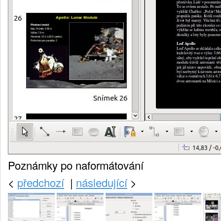
Poznámky po naformátování
<
předchozí
|
následující
>