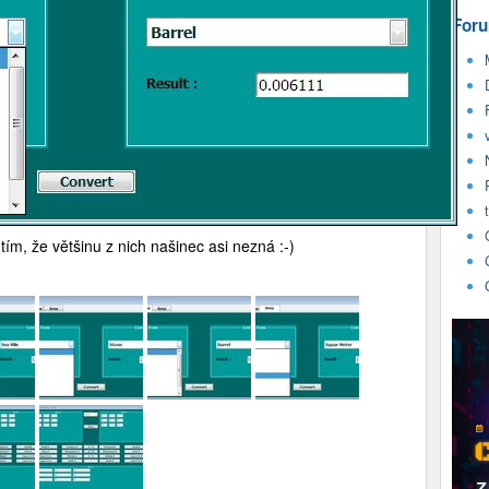
Foru
ím, že většinu z nich našinec asi nezná :-)