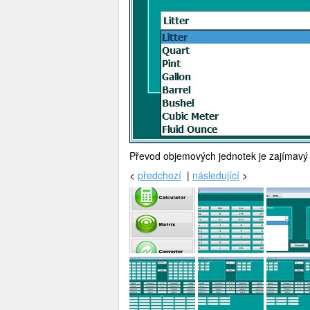
Převod objemových jednotek je zajímavý t
<
předchozí
|
následující
>