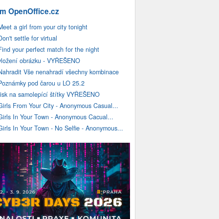
m OpenOffice.cz
Meet a girl from your city tonight
Don't settle for virtual
Find your perfect match for the night
vložení obrázku - VYŘEŠENO
Nahradit Vše nenahradí všechny kombinace
Poznámky pod čarou u LO 25.2
tisk na samolepící štítky VYŘEŠENO
Girls From Your City - Anonymous Casual...
Girls In Your Town - Anonymous Cacual...
Girls In Your Town - No Selfie - Anonymous...