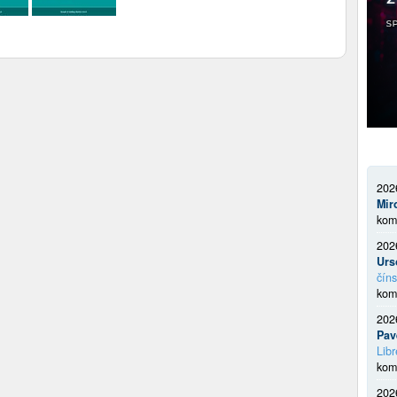
202
Mir
kom
202
Urs
číns
kom
202
Pav
Libr
kom
202