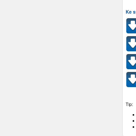
Ke s
Tip: