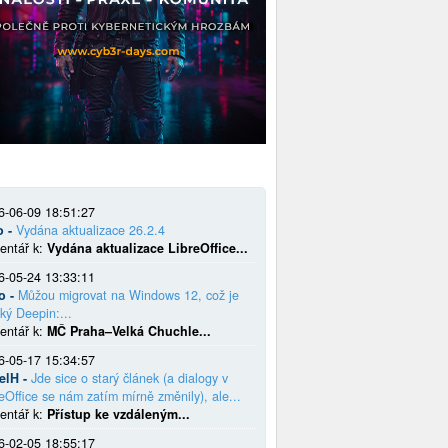
6-06-09 18:51:27
o -
Vydána aktualizace 26.2.4
entář k:
Vydána aktualizace LibreOffice...
6-05-24 13:33:11
o -
Můžou migrovat na Windows 12, což je
ký Deepin:...
entář k:
MČ Praha–Velká Chuchle...
6-05-17 15:34:57
elH -
Jde sice o starý článek (a dialogy v
eOffice se nám zatím mírně změnily), ale...
entář k:
Přístup ke vzdáleným...
6-02-05 18:55:17