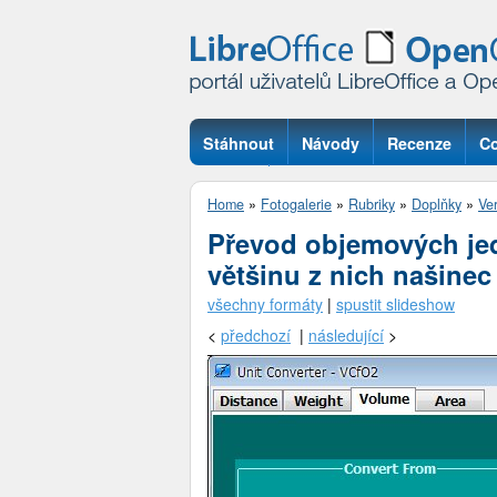
Stáhnout
Návody
Recenze
Co
Otázky
Home
»
Fotogalerie
»
Rubriky
»
Doplňky
»
Ver
Převod objemových jed
většinu z nich našinec 
všechny formáty
|
spustit slideshow
<
předchozí
|
následující
>