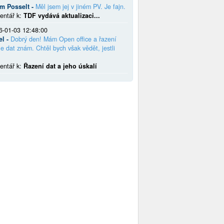
em Posselt -
Měl jsem jej v jiném PV. Je fajn.
entář k:
TDF vydává aktualizaci...
6-01-03 12:48:00
el -
Dobrý den! Mám Open office a řazení
e dat znám. Chtěl bych však vědět, jestli
entář k:
Řazení dat a jeho úskalí