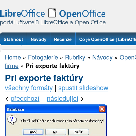
Stáhnout
Návody
Recenze
Co je OpenOffice | LibreOff
Otázky
Home
»
Fotogalerie
»
Rubriky
»
Návody
»
OpenO
firme
»
Pri exporte faktúry
Pri exporte faktúry
všechny formáty
|
spustit slideshow
<
předchozí
|
následující
>