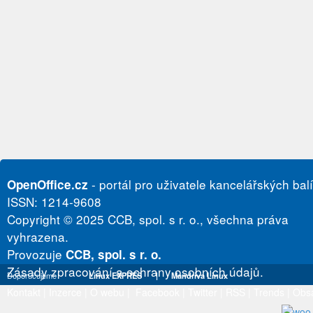
- portál pro uživatele kancelářských bal
OpenOffice.cz
ISSN: 1214-9608
Copyright © 2025 CCB, spol. s r. o., všechna práva
vyhrazena.
Provozuje
CCB, spol. s r. o.
Zásady zpracování a ochrany osobních údajů.
Doporučujeme
Linux EXPRES
|
Mandriva Linux
Kontakt
|
Inzerce
|
O webu
|
Facebook
|
Twitter
|
RSS
|
Trends
|
Obs