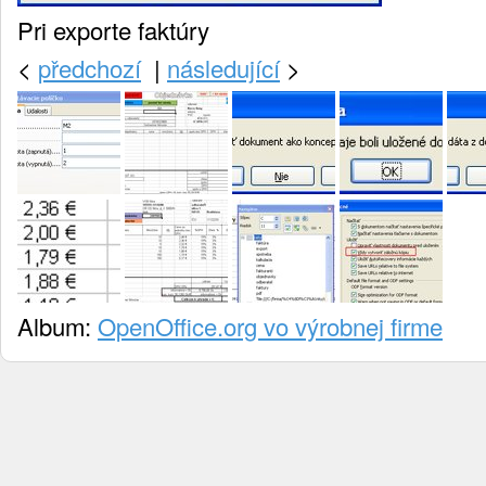
Pri exporte faktúry
<
předchozí
|
následující
>
Album:
OpenOffice.org vo výrobnej firme