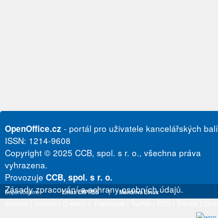
- portál pro uživatele kancelářských bal
OpenOffice.cz
ISSN: 1214-9608
Copyright © 2025 CCB, spol. s r. o., všechna práva
vyhrazena.
Provozuje
CCB, spol. s r. o.
Zásady zpracování a ochrany osobních údajů.
Doporučujeme
Linux EXPRES
|
Mandriva Linux
Kontakt
|
Inzerce
|
O webu
|
Facebook
|
Twitter
|
RSS
|
Trends
|
Obs