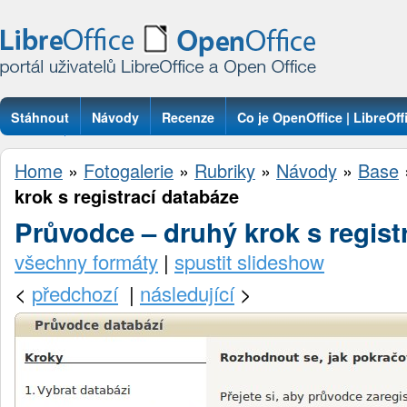
Stáhnout
Návody
Recenze
Co je OpenOffice | LibreOff
Otázky
Home
»
Fotogalerie
»
Rubriky
»
Návody
»
Base
krok s registrací databáze
Průvodce – druhý krok s regist
všechny formáty
|
spustit slideshow
<
předchozí
|
následující
>