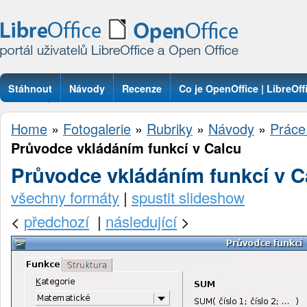
Stáhnout
Návody
Recenze
Co je OpenOffice | LibreOff
Otázky
Home
»
Fotogalerie
»
Rubriky
»
Návody
»
Práce
Průvodce vkládáním funkcí v Calcu
Průvodce vkládáním funkcí v C
všechny formáty
|
spustit slideshow
<
předchozí
|
následující
>