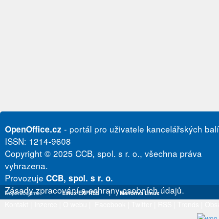
- portál pro uživatele kancelářských bal
OpenOffice.cz
ISSN: 1214-9608
Copyright © 2025 CCB, spol. s r. o., všechna práva
vyhrazena.
Provozuje
CCB, spol. s r. o.
Zásady zpracování a ochrany osobních údajů.
Doporučujeme
Linux EXPRES
|
Mandriva Linux
Kontakt
|
Inzerce
|
O webu
|
Facebook
|
Twitter
|
RSS
|
Trends
|
Obs